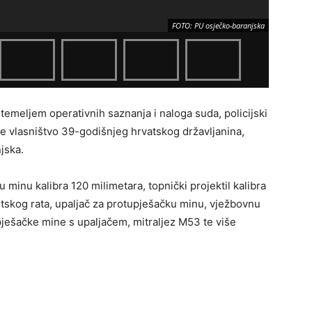
FOTO: PU osječko-baranjska
i temeljem operativnih saznanja i naloga suda, policijski
će vlasništvo 39-godišnjeg hrvatskog državljanina,
njska.
minu kalibra 120 milimetara, topnički projektil kalibra
vjetskog rata, upaljač za protupješačku minu, vježbovnu
pješačke mine s upaljačem, mitraljez M53 te više