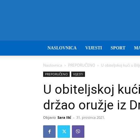
NASLOVNICA
VIJESTI
SPORT
M
Naslovnica
PREPORUČENO
U obiteljskoj kući u Bi
PREPORUČENO
VIJESTI
U obiteljskoj kući
držao oružje iz 
Objavio
Sara Ilić
-
31. prosinca 2021.