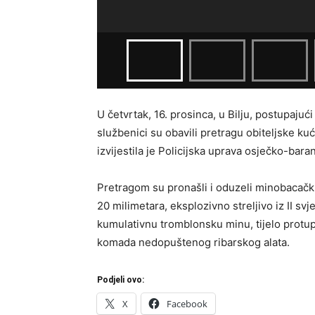
U četvrtak, 16. prosinca, u Bilju, postupajuć
službenici su obavili pretragu obiteljske ku
izvijestila je Policijska uprava osječko-bara
Pretragom su pronašli i oduzeli minobacačku 
20 milimetara, eksplozivno streljivo iz II s
kumulativnu tromblonsku minu, tijelo protu
komada nedopuštenog ribarskog alata.
Podjeli ovo:
X
Facebook