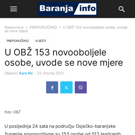
Naslovnica
PREPORUČENO
U OBŽ 153 novooboljele osobe, uvode
se nove mjere
PREPORUČENO
VIJESTI
U OBŽ 153 novooboljele
osobe, uvode se nove mjere
Objavio
Sara Ilić
-
22. travnja 2021.
foto: OBŽ
U posljednja 24 sata na području Osječko-baranjske
županije novopozitivne su 153 osobe od 513 testiranih,