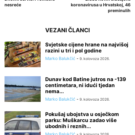
nesreće
koronavirusa u Hrvatskoj, 46
preminulih
VEZANI ČLANCI
Svjetske cijene hrane na najvišoj
razini u tri i pol godine
Marko Balukčić
-
9. kolovoza 2026.
Dunav kod Batine jutros na -139
centimetara, ni idući tjedan
nema...
Marko Balukčić
-
9. kolovoza 2026.
Pokušaj ubojstva u osječkom
parku: Muškarcu zadao više
ubodnih i reznih...
Marko Balukčić
-
9. kolovoza 2026.