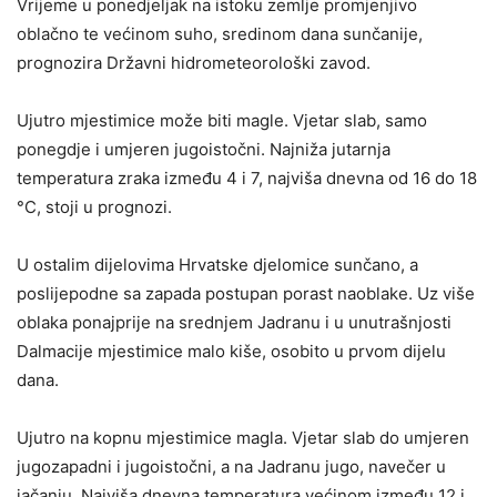
Vrijeme u ponedjeljak na istoku zemlje promjenjivo
oblačno te većinom suho, sredinom dana sunčanije,
prognozira Državni hidrometeorološki zavod.
Ujutro mjestimice može biti magle. Vjetar slab, samo
ponegdje i umjeren jugoistočni. Najniža jutarnja
temperatura zraka između 4 i 7, najviša dnevna od 16 do 18
°C, stoji u prognozi.
U ostalim dijelovima Hrvatske djelomice sunčano, a
poslijepodne sa zapada postupan porast naoblake. Uz više
oblaka ponajprije na srednjem Jadranu i u unutrašnjosti
Dalmacije mjestimice malo kiše, osobito u prvom dijelu
dana.
Ujutro na kopnu mjestimice magla. Vjetar slab do umjeren
jugozapadni i jugoistočni, a na Jadranu jugo, navečer u
jačanju. Najviša dnevna temperatura većinom između 12 i