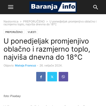
Naslovnica
PREPORUČENO
U ponedjeljak promjenjivo oblačno i
razmjerno toplo, najviša dnevna do 18°C
PREPORUČENO
VIJESTI
U ponedjeljak promjenjivo
oblačno i razmjerno toplo,
najviša dnevna do 18°C
Objavio
Mateja Francuz
-
26. veljače 2024.
foto: Pixabay