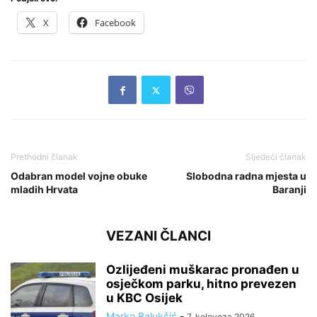
X
Facebook
Prethodni članak
Sljedeći članak
Odabran model vojne obuke
Slobodna radna mjesta u
mladih Hrvata
Baranji
VEZANI ČLANCI
Ozlijeđeni muškarac pronađen u
osječkom parku, hitno prevezen
u KBC Osijek
Marko Balukčić
-
7. kolovoza 2026.