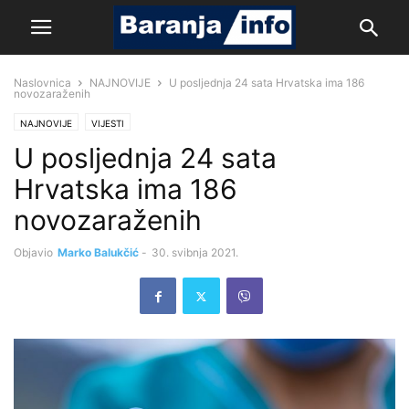
Naslovnica
NAJNOVIJE
U posljednja 24 sata Hrvatska ima 186
novozaraženih
NAJNOVIJE
VIJESTI
U posljednja 24 sata
Hrvatska ima 186
novozaraženih
Objavio
Marko Balukčić
-
30. svibnja 2021.