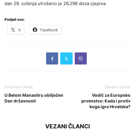
dan 29. svibnja utrošeno je 26.296 doza cjepiva.
Podjeli ovo:
X
Facebook
Prethodni članak
Sljedeći članak
U Belom Manastiru obilježen
Vodič za Europsko
Dan državnosti
prvenstvo: Kada i protiv
koga igra Hrvatska?
VEZANI ČLANCI