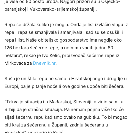
je više od 80 posto uroda. Najgori prizori su u Osječko-
baranjskoj i Vukovarsko-srijemskoj županiji.
Repa se držala koliko je mogla. Onda je list izvlačio vlagu iz
repe i repa se smanjivala i smanjivala i sad su se osušili i
repa i list. Naše obiteljsko gospodarstvo ima negdje oko
126 hektara šećerne repe, a nećemo vaditi jedno 80
hektara”, rekao je Ivo Kelić, proizvođač šećerne repe iz
Mirkovaca za
Dnevnik.hr
.
Suša je uništila repu ne samo u Hrvatskoj nego i drugdje u
Europi, pa je pitanje hoće li ove godine uopće biti šećera.
“Takva je situacija i u Mađarskoj, Sloveniji, a vidio sam i u
Srbiji da je strašna situacija. Pa nemam pojma više tko će
sijati šećernu repu kad smo ovako na gubitku. To bi mogao
biti kraj za šećeranu u Županji, zadnju šećeranu u
Hrvatskoj”, upozorio je Kelić.