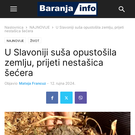
Naslovnica
NAJNOVIJE
U Slavoniji suša opustošila zemlju, prijeti
nestašica šećera
NAJNOVIJE
ŽIVOT
U Slavoniji suša opustošila
zemlju, prijeti nestašica
šećera
Objavio
Mateja Francuz
-
12. rujna 2024.