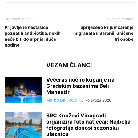
Prethodni članak
Sljedeći članak
Prijavljene nestašice
Spriječeno krijumčarenje
poznatih antibiotika, nekih
migranata u Baranji, uhićene
neće biti do srpnja iduće
tri osobe
godine
VEZANI ČLANCI
Večeras noćno kupanje na
Gradskim bazenima Beli
Manastir
Marko Balukčić
-
6. kolovoza 2026.
SRC Kneževi Vinogradi
organizira foto natječaj: Najbolja
fotografija donosi sezonsku
ulaznicu