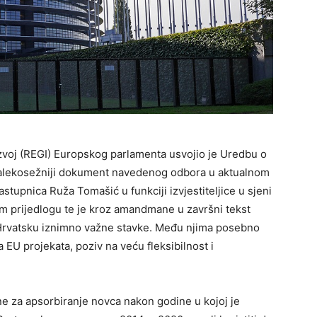
azvoj (REGI) Europskog parlamenta usvojio je Uredbu o
jdalekosežniji dokument navedenog odbora u aktualnom
upnica Ruža Tomašić u funkciji izvjestiteljice u sjeni
 prijedlogu te je kroz amandmane u završni tekst
u Hrvatsku iznimno važne stavke. Među njima posebno
a EU projekata, poziv na veću fleksibilnost i
ne za apsorbiranje novca nakon godine u kojoj je