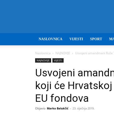
NASLOVNICA
VIJESTI
SPORT
M
Naslovnica
NAJNOVIJE
Usvojeni amandmani Ruže To
NAJNOVIJE
VIJESTI
Usvojeni amand
koji će Hrvatskoj
EU fondova
Objavio
Marko Balukčić
-
23. siječnja 2019.