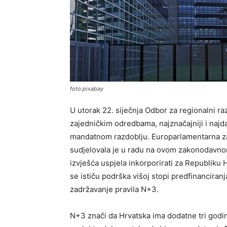
foto:pixabay
U utorak 22. siječnja Odbor za regionalni r
zajedničkim odredbama, najznačajniji i na
mandatnom razdoblju. Europarlamentarna zast
sudjelovala je u radu na ovom zakonodavnom
izvješća uspjela inkorporirati za Republik
se ističu podrška višoj stopi predfinanciranj
zadržavanje pravila N+3.
N+3 znači da Hrvatska ima dodatne tri godi