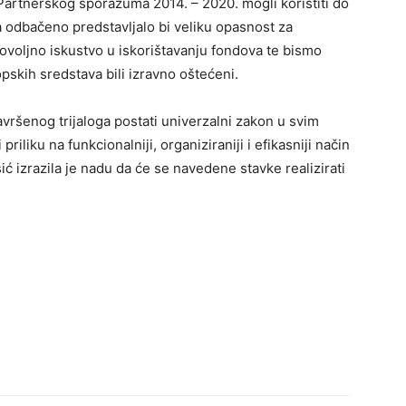
Partnerskog sporazuma 2014. – 2020. mogli koristiti do
odbačeno predstavljalo bi veliku opasnost za
dovoljno iskustvo u iskorištavanju fondova te bismo
pskih sredstava bili izravno oštećeni.
vršenog trijaloga postati univerzalni zakon u svim
iliku na funkcionalniji, organiziraniji i efikasniji način
ić izrazila je nadu da će se navedene stavke realizirati