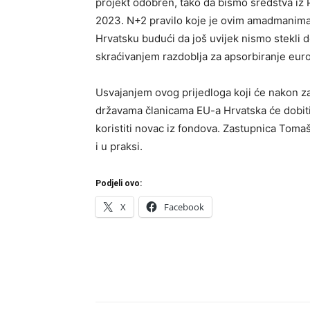
projekt odobren, tako da bismo sredstva iz 
2023. N+2 pravilo koje je ovim amadmanima 
Hrvatsku budući da još uvijek nismo stekli 
skraćivanjem razdoblja za apsorbiranje euro
Usvajanjem ovog prijedloga koji će nakon za
državama članicama EU-a Hrvatska će dobiti pr
koristiti novac iz fondova. Zastupnica Tomaš
i u praksi.
Podjeli ovo:
X
Facebook