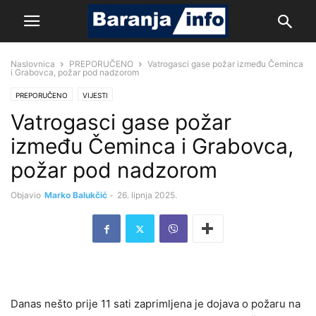
Naslovnica
PREPORUČENO
Vatrogasci gase požar između Čeminca
i Grabovca, požar pod nadzorom
PREPORUČENO
VIJESTI
Vatrogasci gase požar
između Čeminca i Grabovca,
požar pod nadzorom
Objavio
Marko Balukčić
-
26. lipnja 2025.
Danas nešto prije 11 sati zaprimljena je dojava o požaru na