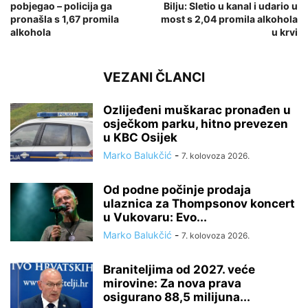
pobjegao – policija ga
Bilju: Sletio u kanal i udario u
pronašla s 1,67 promila
most s 2,04 promila alkohola
alkohola
u krvi
VEZANI ČLANCI
Ozlijeđeni muškarac pronađen u
osječkom parku, hitno prevezen
u KBC Osijek
Marko Balukčić
-
7. kolovoza 2026.
Od podne počinje prodaja
ulaznica za Thompsonov koncert
u Vukovaru: Evo...
Marko Balukčić
-
7. kolovoza 2026.
Braniteljima od 2027. veće
mirovine: Za nova prava
osigurano 88,5 milijuna...