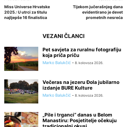
Miss Universe Hrvatske
Tijekom jučerašnjeg dana
2025.: U utrci za titulu
evidentirano je devet
najljepše 16 finalistica
prometnih nesreća
VEZANI ČLANCI
Pet savjeta za ruralnu fotografiju
koja priča priču
Marko Balukčić
-
8. kolovoza 2026.
Večeras na jezeru Đola jubilarno
izdanje BURE Kulture
Marko Balukčić
-
8. kolovoza 2026.
„Pile i trganci“ danas u Belom
Manastiru: Posjetitelje očekuju
tradicionalni okusi...