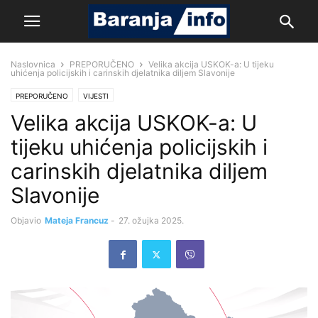
Naslovnica
PREPORUČENO
Velika akcija USKOK-a: U tijeku
uhićenja policijskih i carinskih djelatnika diljem Slavonije
PREPORUČENO
VIJESTI
Velika akcija USKOK-a: U
tijeku uhićenja policijskih i
carinskih djelatnika diljem
Slavonije
Objavio
Mateja Francuz
-
27. ožujka 2025.