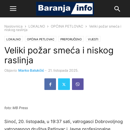
Naslovnica
LOKALNO
OPĆINA PETLOVAC
Veliki požar smeća i
niskog raslinja
LOKALNO
OPĆINA PETLOVAC
PREPORUČENO
VIJESTI
Veliki požar smeća i niskog
raslinja
Objavio
Marko Balukčić
-
21. listopada 2025.
foto: MB Press
Sinoć, 20. listopada, u 19:37 sati, vatrogasci Dobrovoljnog
vatrogasnog društva Petlovac i Javne profesionalne