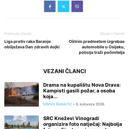
Prethodni članak
Sljedeći članak
Liga protiv raka Baranje
Oštrim predmetom izgrebao
obilježava Dan zdravih dojki
automobile u Osijeku,
policija traži počinitelja
VEZANI ČLANCI
Drama na kupalištu Nova Drava:
Kampisti gasili požar, a osoba
koja...
Marko Balukčić
-
6. kolovoza 2026.
SRC Kneževi Vinogradi
organizira foto natječaj: Najbolja