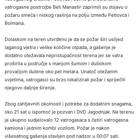
vatrogasne postrojbe Beli Manastir zaprimili su dojavu o
požaru smeća i niskog raslinja na polju između Petlovca i
Bolmana.
Dolaskom na teren utvrđeno je da se požar širi uslijed
laganog vjetra i velike količine otpada, a gašenje je
dodatno otežavala nepristupačnost terena jer se vatra
proširila u područje s manjom šumom i dubokom
provalijom dubine oko pet metara. Unatoč otežanim
uvjetima, vatrogasci su brzo lokalizirali požar i spriječili
njegovo daljnje širenje.
Zbog zahtjevnih okolnosti i potrebe za dodatnim snagama,
oko 21 sat u ispomoć je pozvan i DVD Jagodnjak. Na terenu
je ukupno sudjelovalo 12 vatrogasaca s četiri vatrogasna
kamiona i jednim kombi vozilom. Požar je nakon
višesatnog gašenja stavljen pod nadzor u 00:07 sati.