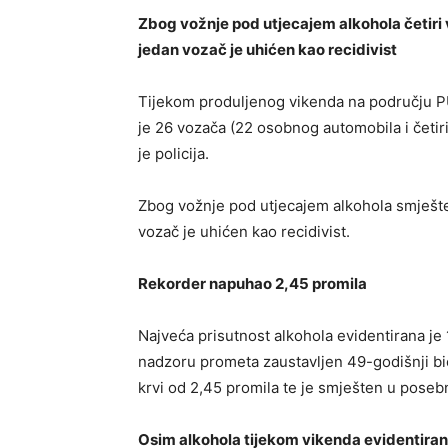
Zbog vožnje pod utjecajem alkohola četiri 
jedan vozač je uhićen kao recidivist
Tijekom produljenog vikenda na području P
je 26 vozača (22 osobnog automobila i četiri b
je policija.
Zbog vožnje pod utjecajem alkohola smješten
vozač je uhićen kao recidivist.
Rekorder napuhao 2,45 promila
Najveća prisutnost alkohola evidentirana je 
nadzoru prometa zaustavljen 49-godišnji bic
krvi od 2,45 promila te je smješten u posebnu
Osim alkohola tijekom vikenda evidentira