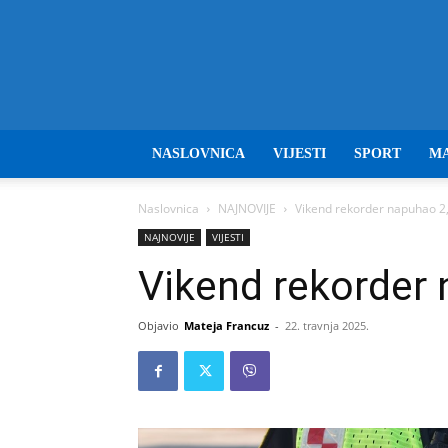
NASLOVNICA
VIJESTI
SPORT
M
Naslovnica
NAJNOVIJE
Vikend rekorder napuhao 2
NAJNOVIJE
VIJESTI
Vikend rekorder 
Objavio
Mateja Francuz
-
22. travnja 2025.