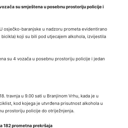
vozača su smještena u posebnu prostoriju policije i
U osječko-baranjske u nadzoru prometa evidentirano
icikla) koji su bili pod utjecajem alkohola, izvijestila
a su 4 vozača u posebnu prostoriju policije i jedan
18. travnja u 9.00 sati u Branjinom Vrhu, kada je u
iklist, kod kojega je utvrđena prisutnost alkohola u
 prostoriju policije do otriježnjenja.
na 182 prometna prekršaja