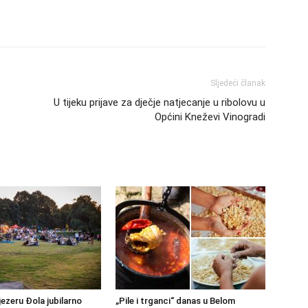
Sljedeći članak
U tijeku prijave za dječje natjecanje u ribolovu u
Općini Kneževi Vinogradi
jezeru Đola jubilarno
„Pile i trganci“ danas u Belom