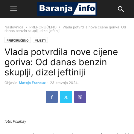
Naslovnica
PREPORUČENO
Vlada potvrdila nove cijene goriva: Od
danas benzin skuplji, dizel jeftiniji
PREPORUČENO
VIJESTI
Vlada potvrdila nove cijene
goriva: Od danas benzin
skuplji, dizel jeftiniji
Objavio
Mateja Francuz
-
23. travnja 2024.
foto: Pixabay