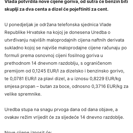
Vlada potvrdila nove cijene goriva, od sutra će benzin biti
skuplji za dva centa a dizel će pojeftiniti za cent.
U ponedjeljak je održana telefonska sjednica Vlade
Republike Hrvatske na kojoj je donesena Uredba o
utvrđivanju najviših maloprodajnih cijena naftnih derivata
sukladno kojoj se najviše maloprodajne cijene računaju po
formuli prema osnovnoj cijeni fosilnog goriva u
prethodnom 14 dnevnom razdoblju, s ograničenom
premijom od 0,1245 EUR/l za dizelsko i benzinsko gorivo,
te 0,0781 EUR/l za plavi dizel, a u iznosu 0,8229 EUR/kg
smjesa propan – butan za boce, odnosno 0,3716 EUR/kg za
velike spremnike.
Uredba stupa na snagu prvoga dana od dana objave, a
ovakav režim vrijedit će za sljedeće 14 dnevno razdoblje.
Nove cijene iznosit će: