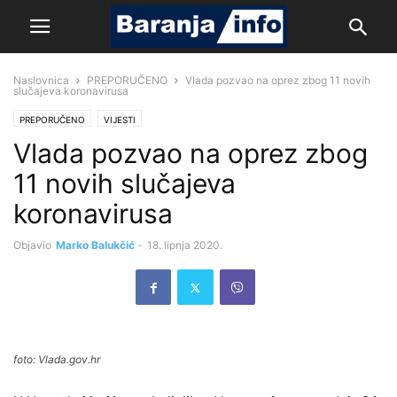
Naslovnica
PREPORUČENO
Vlada pozvao na oprez zbog 11 novih
slučajeva koronavirusa
PREPORUČENO
VIJESTI
Vlada pozvao na oprez zbog
11 novih slučajeva
koronavirusa
Objavio
Marko Balukčić
-
18. lipnja 2020.
foto: Vlada.gov.hr