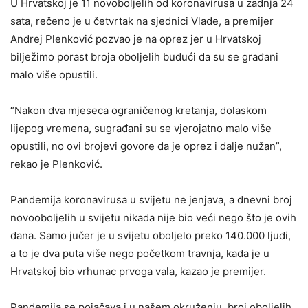
U Hrvatskoj je 11 novoboljelih od koronavirusa u zadnja 24
sata, rečeno je u četvrtak na sjednici Vlade, a premijer
Andrej Plenković pozvao je na oprez jer u Hrvatskoj
bilježimo porast broja oboljelih budući da su se građani
malo više opustili.
“Nakon dva mjeseca ograničenog kretanja, dolaskom
lijepog vremena, sugrađani su se vjerojatno malo više
opustili, no ovi brojevi govore da je oprez i dalje nužan”,
rekao je Plenković.
Pandemija koronavirusa u svijetu ne jenjava, a dnevni broj
novooboljelih u svijetu nikada nije bio veći nego što je ovih
dana. Samo jučer je u svijetu oboljelo preko 140.000 ljudi,
a to je dva puta više nego početkom travnja, kada je u
Hrvatskoj bio vrhunac prvoga vala, kazao je premijer.
Pandemija se pojačava i u našem okruženju, broj oboljelih