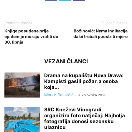
Prethodni članak
Sljedeći članak
Knjige posuđene prije
Božinović: Nema indikacija
epidemije moraju vratiti do
da bi trebali pooštriti mjere
30. lipnja
VEZANI ČLANCI
Drama na kupalištu Nova Drava:
Kampisti gasili požar, a osoba
koja...
Marko Balukčić
-
6. kolovoza 2026.
SRC Kneževi Vinogradi
organizira foto natječaj: Najbolja
fotografija donosi sezonsku
ulaznicu