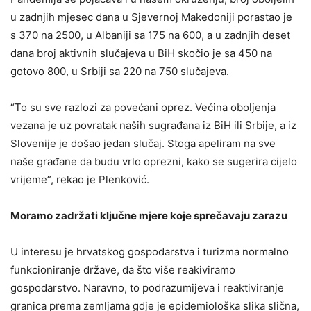
u zadnjih mjesec dana u Sjevernoj Makedoniji porastao je
s 370 na 2500, u Albaniji sa 175 na 600, a u zadnjih deset
dana broj aktivnih slučajeva u BiH skočio je sa 450 na
gotovo 800, u Srbiji sa 220 na 750 slučajeva.
“To su sve razlozi za povećani oprez. Većina oboljenja
vezana je uz povratak naših sugrađana iz BiH ili Srbije, a iz
Slovenije je došao jedan slučaj. Stoga apeliram na sve
naše građane da budu vrlo oprezni, kako se sugerira cijelo
vrijeme”, rekao je Plenković.
Moramo zadržati ključne mjere koje sprečavaju zarazu
U interesu je hrvatskog gospodarstva i turizma normalno
funkcioniranje države, da što više reakiviramo
gospodarstvo. Naravno, to podrazumijeva i reaktiviranje
granica prema zemljama gdje je epidemiološka slika slična,