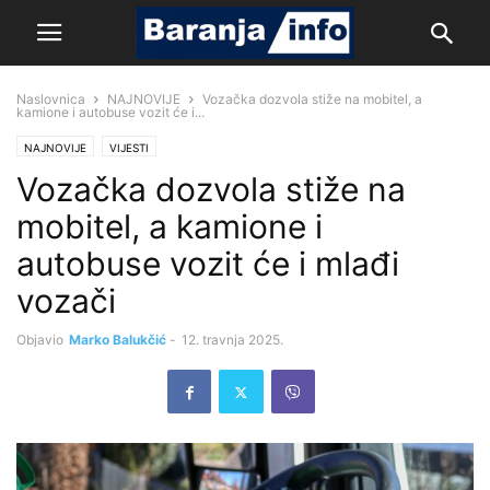
Naslovnica
NAJNOVIJE
Vozačka dozvola stiže na mobitel, a
kamione i autobuse vozit će i...
NAJNOVIJE
VIJESTI
Vozačka dozvola stiže na
mobitel, a kamione i
autobuse vozit će i mlađi
vozači
Objavio
Marko Balukčić
-
12. travnja 2025.