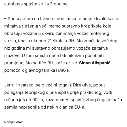
autobusa spušta se za 3 godine.
– Pod uvjetom da takve osobe imaju temeljne kvalifikacije,
mi takva rješenja već imamo sustavno kroz škole koje
obrazuju vozače u okviru zanimanja vozač motornog
vozila, ima ih ukupno 21 škola u RH, što znači da već dugi
niz godina mi sustavno obrazujemo vozače za takve
izazove. U tom smislu neće biti nikakvih posebnih
promjena, što se tiče RH, kaže dr. sc.
Sinan Alispahić
,
pomoćnik glavnog tajnika HAK-a.
Jer u Hrvatskoj se o većini toga iz Direktive, poput
polaganja teorijskog dijela ispita prije praktičnog, vodi
računa još od 90-ih, kaže nam Alispahić, zbog čega je naša
zemlja naprednija od nekih članica EU-a.
Podjeli ovo: