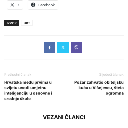
X
Facebook
IZVOR
HRT
Prethodni članak
Sljedeći članak
Hrvatska među prvima u
Požar zahvatio obiteljsku
svijetu uvodi umjetnu
kuću u Višnjevcu, šteta
inteligenciju u osnovne i
ogromna
srednje škole
VEZANI ČLANCI