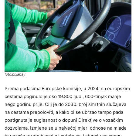
foto:pixabay
Prema podacima Europske komisije, u 2024. na europskim
cestama poginulo je oko 19.800 ljudi, 600-tinjak manje
nego godinu prije. Cilj je do 2030. broj smrtnih slučajeva
na cestama prepoloviti, a kako bi se ubrzao tempo pada
postignuta je suglasnost o dopuni Direktive o vozačkim
dozvolama. Izmjene se u najvećoj mjeri odnose na mlade
te vozače teretnih vozila i autobusa, i stupaju na snagu