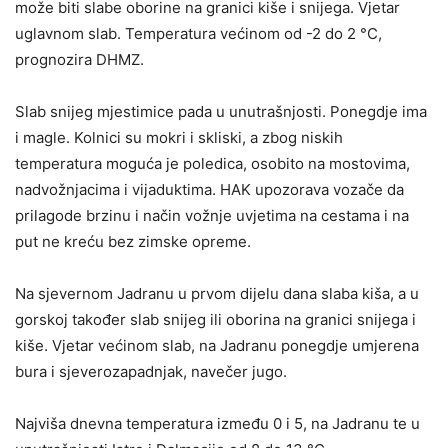
može biti slabe oborine na granici kiše i snijega. Vjetar
uglavnom slab. Temperatura većinom od -2 do 2 °C,
prognozira DHMZ.
Slab snijeg mjestimice pada u unutrašnjosti. Ponegdje ima
i magle. Kolnici su mokri i skliski, a zbog niskih
temperatura moguća je poledica, osobito na mostovima,
nadvožnjacima i vijaduktima. HAK upozorava vozače da
prilagode brzinu i način vožnje uvjetima na cestama i na
put ne kreću bez zimske opreme.
Na sjevernom Jadranu u prvom dijelu dana slaba kiša, a u
gorskoj također slab snijeg ili oborina na granici snijega i
kiše. Vjetar većinom slab, na Jadranu ponegdje umjerena
bura i sjeverozapadnjak, navečer jugo.
Najviša dnevna temperatura između 0 i 5, na Jadranu te u