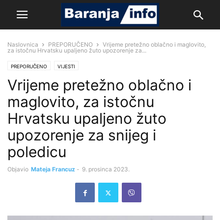
Naslovnica
PREPORUČENO
Vrijeme pretežno oblačno i maglovito,
za istočnu Hrvatsku upaljeno žuto upozorenje za...
PREPORUČENO
VIJESTI
Vrijeme pretežno oblačno i
maglovito, za istočnu
Hrvatsku upaljeno žuto
upozorenje za snijeg i
poledicu
Objavio
Mateja Francuz
-
9. prosinca 2023.