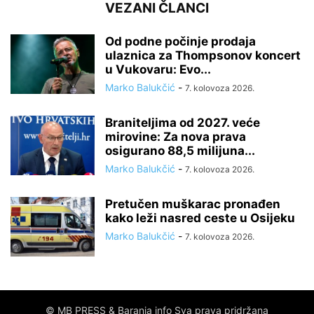
VEZANI ČLANCI
Od podne počinje prodaja
ulaznica za Thompsonov koncert
u Vukovaru: Evo...
Marko Balukčić
-
7. kolovoza 2026.
Braniteljima od 2027. veće
mirovine: Za nova prava
osigurano 88,5 milijuna...
Marko Balukčić
-
7. kolovoza 2026.
Pretučen muškarac pronađen
kako leži nasred ceste u Osijeku
Marko Balukčić
-
7. kolovoza 2026.
© MB PRESS & Baranja info Sva prava pridržana