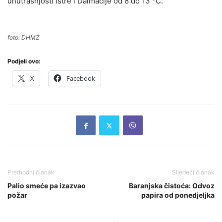
unutrašnjosti Istre i Dalmacije od 8 do 13 °C.
foto: DHMZ
Podjeli ovo:
X
Facebook
Prethodni članak
Sljedeći članak
Palio smeće pa izazvao
Baranjska čistoća: Odvoz
požar
papira od ponedjeljka