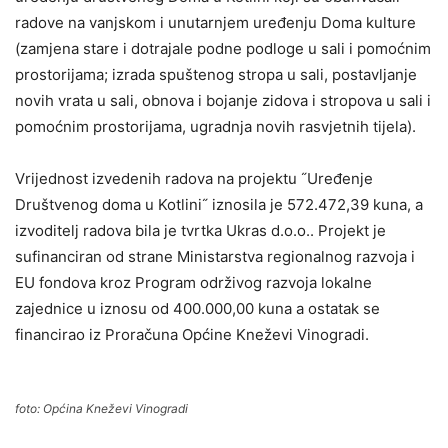
radove na vanjskom i unutarnjem uređenju Doma kulture
(zamjena stare i dotrajale podne podloge u sali i pomoćnim
prostorijama; izrada spuštenog stropa u sali, postavljanje
novih vrata u sali, obnova i bojanje zidova i stropova u sali i
pomoćnim prostorijama, ugradnja novih rasvjetnih tijela).
Vrijednost izvedenih radova na projektu ˝Uređenje
Društvenog doma u Kotlini˝ iznosila je 572.472,39 kuna, a
izvoditelj radova bila je tvrtka Ukras d.o.o.. Projekt je
sufinanciran od strane Ministarstva regionalnog razvoja i
EU fondova kroz Program održivog razvoja lokalne
zajednice u iznosu od 400.000,00 kuna a ostatak se
financirao iz Proračuna Općine Kneževi Vinogradi.
foto: Općina Kneževi Vinogradi