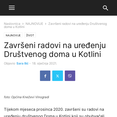
Naslovnica
NAJNOVIJE
Završeni radovi na uređenju Društvenog
doma u Kotlini
NAJNOVIJE
ŽIVOT
Završeni radovi na uređenju
Društvenog doma u Kotlini
Objavio
Sara Ilić
-
18. siječnja 2021.
foto: Općina Kneževi Vinogradi
Tijekom mjeseca prosinca 2020. završeni su radovi na
uređenju društvenog Doma u Kotlini koji su obuhvaćali