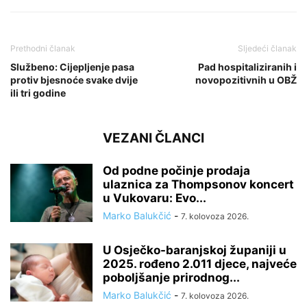
Prethodni članak
Sljedeći članak
Službeno: Cijepljenje pasa
Pad hospitaliziranih i
protiv bjesnoće svake dvije
novopozitivnih u OBŽ
ili tri godine
VEZANI ČLANCI
Od podne počinje prodaja
ulaznica za Thompsonov koncert
u Vukovaru: Evo...
Marko Balukčić
-
7. kolovoza 2026.
U Osječko-baranjskoj županiji u
2025. rođeno 2.011 djece, najveće
poboljšanje prirodnog...
Marko Balukčić
-
7. kolovoza 2026.