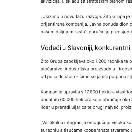
akvizicija, u skladu sa strateškim planom ras
„Ulazimo u novu fazu razvoja. Žito Grupa j
orijentirana kompanija. Javna ponuda dionica 
našem daljnjem rastu“, poručio je predsjed
Vodeći u Slavoniji, konkurentni
Žito Grupa zapošljava oko 1.200 radnika te 
stočarstvo, industrijsku proizvodnju i trgov
od polja do stola – čime se jamči potpuna slj
Kompanija upravlja s 17.800 hektara vlastito
dodatnih 60.000 hektara koje obrađuje oko 3
lider u preradi uljarica te drugi najveći proi
„Vertikalna integracija omogućuje visoku ko
suradnju s tisućama kooperanata stvaramo cj