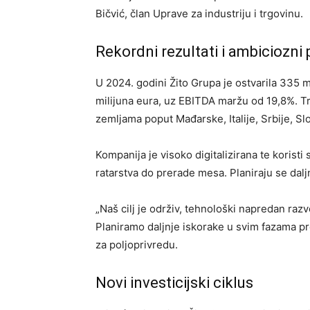
Bičvić, član Uprave za industriju i trgovinu.
Rekordni rezultati i ambiciozni 
U 2024. godini Žito Grupa je ostvarila 335 
milijuna eura, uz EBITDA maržu od 19,8%. Tr
zemljama poput Mađarske, Italije, Srbije, Sl
Kompanija je visoko digitalizirana te koris
ratarstva do prerade mesa. Planiraju se daljn
„Naš cilj je održiv, tehnološki napredan raz
Planiramo daljnje iskorake u svim fazama p
za poljoprivredu.
Novi investicijski ciklus