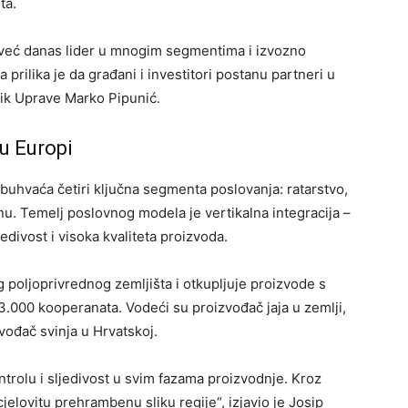
ta.
e već danas lider u mnogim segmentima i izvozno
prilika je da građani i investitori postanu partneri u
nik Uprave Marko Pipunić.
 u Europi
obuhvaća četiri ključna segmenta poslovanja: ratarstvo,
inu. Temelj poslovnog modela je vertikalna integracija –
edivost i visoka kvaliteta proizvoda.
g poljoprivrednog zemljišta i otkupljuje proizvode s
.000 kooperanata. Vodeći su proizvođač jaja u zemlji,
zvođač svinja u Hrvatskoj.
ntrolu i sljedivost u svim fazama proizvodnje. Kroz
elovitu prehrambenu sliku regije“, izjavio je Josip