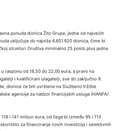
 javna ponuda dionica Žito Grupe, jedne od najvećih
nuda uključuje do najviše 6.651.920 dionica, čime bi
ičkoj strukturi Društva minimalno 25 posto plus jedna
u rasponu od 18,50 do 22,00 eura, a pravo na
telji i kvalificirani ulagatelji, sve do zaključno 9.
, dionice će biti uvrštene na Službeno tržište
tske agencije za nadzor financijskih usluga (HANFA)
118 i 141 milijun eura, od čega bi između 95 i 113
skoristilo za financiranje novih investicija i selektivnih