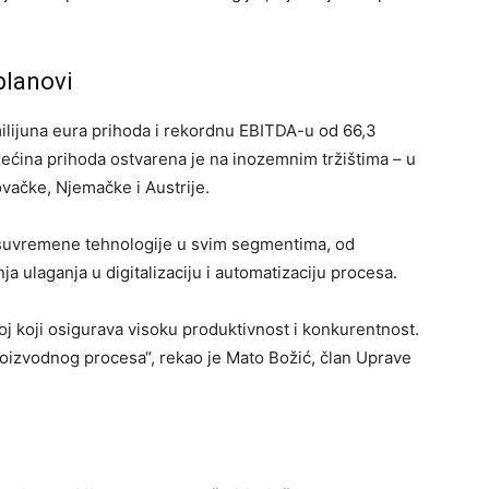
planovi
milijuna eura prihoda i rekordnu EBITDA-u od 66,3
ećina prihoda ostvarena je na inozemnim tržištima – u
ovačke, Njemačke i Austrije.
ti suvremene tehnologije u svim segmentima, od
ja ulaganja u digitalizaciju i automatizaciju procesa.
voj koji osigurava visoku produktivnost i konkurentnost.
roizvodnog procesa“, rekao je Mato Božić, član Uprave