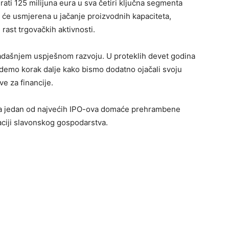
irati 125 milijuna eura u sva četiri ključna segmenta
 će usmjerena u jačanje proizvodnih kapaciteta,
rast trgovačkih aktivnosti.
osadašnjem uspješnom razvoju. U proteklih devet godina
 idemo korak dalje kako bismo dodatno ojačali svoju
ve za financije.
ja jedan od najvećih IPO-ova domaće prehrambene
izaciji slavonskog gospodarstva.