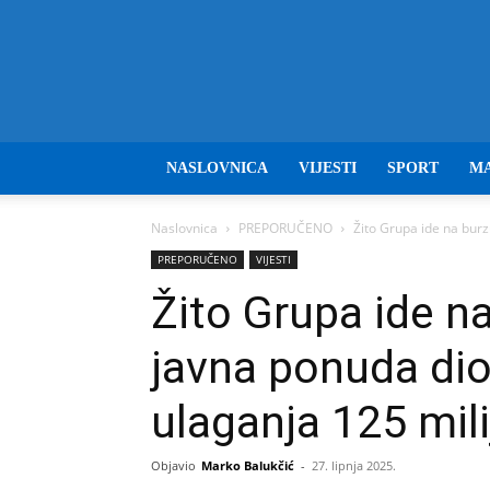
NASLOVNICA
VIJESTI
SPORT
M
Naslovnica
PREPORUČENO
Žito Grupa ide na burz
PREPORUČENO
VIJESTI
Žito Grupa ide n
javna ponuda dio
ulaganja 125 mil
Objavio
Marko Balukčić
-
27. lipnja 2025.