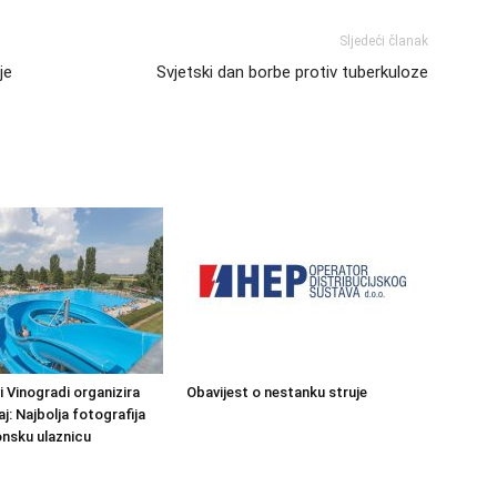
Sljedeći članak
je
Svjetski dan borbe protiv tuberkuloze
 Vinogradi organizira
Obavijest o nestanku struje
j: Najbolja fotografija
nsku ulaznicu