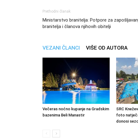
Prethodni članak
Ministarstvo branitelja: Potpore za zapošljavan
branitelja i članova njihovih obitelji
VEZANI ČLANCI
VIŠE OD AUTORA
Večeras noćno kupanje na Gradskim
SRC Kneževi
bazenima Beli Manastir
foto natječa
donosi sezo