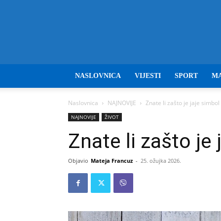
NASLOVNICA
VIJESTI
SPORT
M
Naslovnica
NAJNOVIJE
Znate li zašto je jaje simbo
NAJNOVIJE
ŽIVOT
Znate li zašto je
Objavio
Mateja Francuz
-
25. ožujka 2026.