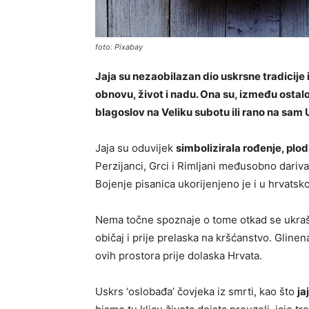
foto: Pixabay
Jaja su nezaobilazan dio uskrsne tradicije 
obnovu, život i nadu. Ona su, između ostalo
blagoslov na Veliku subotu ili rano na sam Us
Jaja su oduvijek
simbolizirala rođenje, plodn
Perzijanci, Grci i Rimljani međusobno dariva
Bojenje pisanica ukorijenjeno je i u hrvatskoj
Nema točne spoznaje o tome otkad se ukrašav
običaj i prije prelaska na kršćanstvo. Gline
ovih prostora prije dolaska Hrvata.
Uskrs ‘oslobađa’ čovjeka iz smrti, kao što
ja