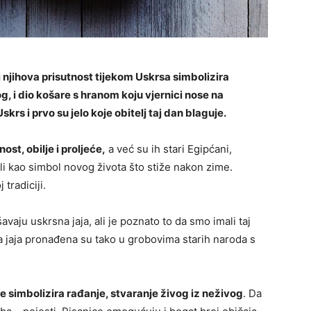
i njihova prisutnost tijekom Uskrsa simbolizira
g, i dio košare s hranom koju vjernici nose na
krs i prvo su jelo koje obitelj taj dan blaguje.
ost, obilje i proljeće,
a već su ih stari Egipćani,
li kao simbol novog života što stiže nakon zime.
 tradiciji.
aju uskrsna jaja, ali je poznato to da smo imali taj
na jaja pronađena su tako u grobovima starih naroda s
je simbolizira rađanje, stvaranje živog iz neživog
. Da