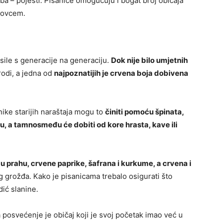
reba – pojesti. Pisanice omogućuju i bogat broj običaja
 novcem.
sile s generacije na generaciju.
Dok nije bilo umjetnih
irodi, a jedna od
najpoznatijih je crvena boja dobivena
hnike starijih naraštaja mogu to
činiti pomoću špinata,
oju, a tamnosmeđu će dobiti od kore hrasta, kave ili
u prahu, crvene paprike, šafrana i kurkume, a crvena i
 grožđa. Kako je pisanicama trebalo osigurati što
adić slanine.
 posvećenje je običaj koji je svoj početak imao već u