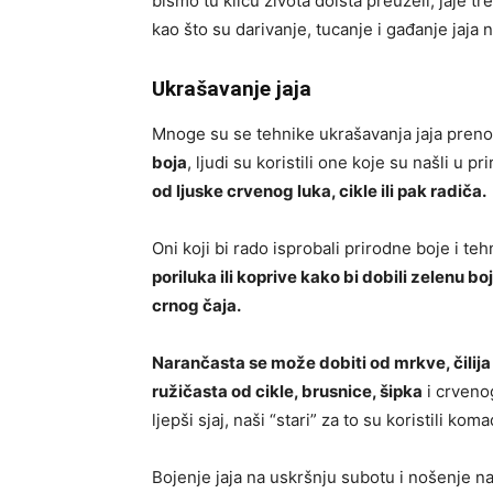
bismo tu klicu života doista preuzeli, jaje t
kao što su darivanje, tucanje i gađanje jaja
Ukrašavanje jaja
Mnoge su se tehnike ukrašavanja jaja preno
boja
, ljudi su koristili one koje su našli u pr
od ljuske crvenog luka, cikle ili pak radiča.
Oni koji bi rado isprobali prirodne boje i te
poriluka ili koprive kako bi dobili zelenu b
crnog čaja.
Narančasta se može dobiti od mrkve, čilija 
ružičasta od cikle, brusnice, šipka
i crvenog
ljepši sjaj, naši “stari” za to su koristili kom
Bojenje jaja na uskršnju subotu i nošenje na