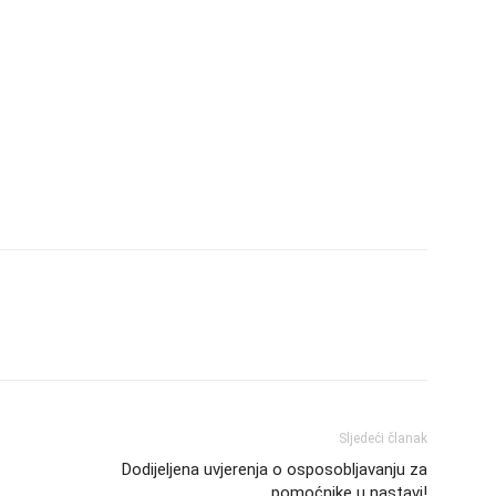
Sljedeći članak
Dodijeljena uvjerenja o osposobljavanju za
pomoćnike u nastavi!