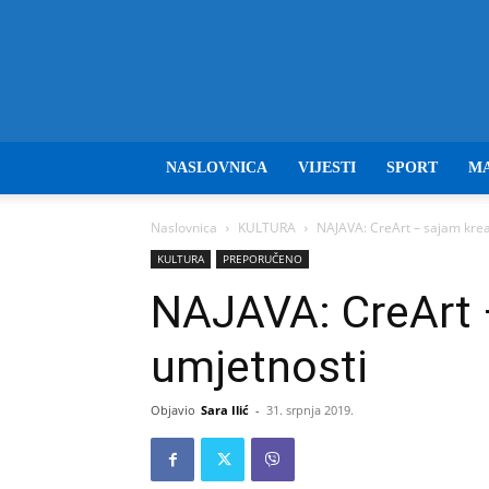
NASLOVNICA
VIJESTI
SPORT
M
Naslovnica
KULTURA
NAJAVA: CreArt – sajam kreat
KULTURA
PREPORUČENO
NAJAVA: CreArt –
umjetnosti
Objavio
Sara Ilić
-
31. srpnja 2019.