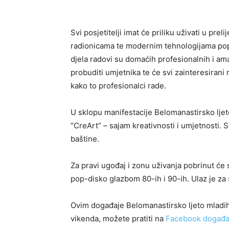
Svi posjetitelji imat će priliku uživati u pre
radionicama te modernim tehnologijama poput
djela radovi su domaćih profesionalnih i a
probuditi umjetnika te će svi zainteresirani m
kako to profesionalci rade.
U sklopu manifestacije Belomanastirsko ljeto
“CreArt” – sajam kreativnosti i umjetnosti.
baštine.
Za pravi ugođaj i zonu uživanja pobrinut će 
pop-disko glazbom 80-ih i 90-ih. Ulaz je za 
Ovim događaje Belomanastirsko ljeto mladih 
vikenda, možete pratiti na
Facebook događa