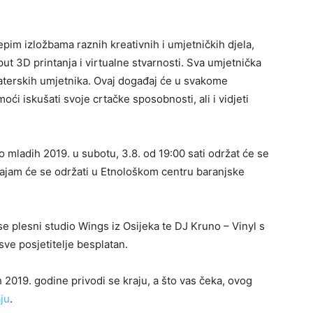
lijepim izložbama raznih kreativnih i umjetničkih djela,
 3D printanja i virtualne stvarnosti. Sva umjetnička
materskih umjetnika. Ovaj događaj će u svakome
oći iskušati svoje crtačke sposobnosti, ali i vidjeti
 mladih 2019. u subotu, 3.8. od 19:00 sati održat će se
 Sajam će se održati u Etnološkom centru baranjske
se plesni studio Wings iz Osijeka te DJ Kruno – Vinyl s
sve posjetitelje besplatan.
2019. godine privodi se kraju, a što vas čeka, ovog
ju
.