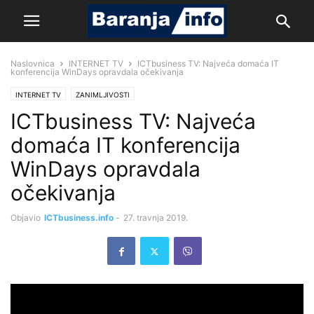
Naslovnica
INTERNET TV
ICTbusiness TV: Najveća domaća IT
konferencija WinDays opravdala očekivanja
INTERNET TV
ZANIMLJIVOSTI
ICTbusiness TV: Najveća
domaća IT konferencija
WinDays opravdala
očekivanja
Objavio
ICTbusiness.info
-
27. travnja 2019.