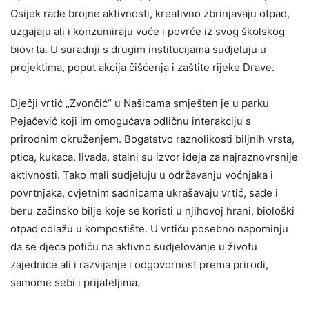
Osijek rade brojne aktivnosti, kreativno zbrinjavaju otpad,
uzgajaju ali i konzumiraju voće i povrće iz svog školskog
biovrta. U suradnji s drugim institucijama sudjeluju u
projektima, poput akcija čišćenja i zaštite rijeke Drave.
Dječji vrtić „Zvončić“ u Našicama smješten je u parku
Pejačević koji im omogućava odličnu interakciju s
prirodnim okruženjem. Bogatstvo raznolikosti biljnih vrsta,
ptica, kukaca, livada, stalni su izvor ideja za najraznovrsnije
aktivnosti. Tako mali sudjeluju u održavanju voćnjaka i
povrtnjaka, cvjetnim sadnicama ukrašavaju vrtić, sade i
beru začinsko bilje koje se koristi u njihovoj hrani, biološki
otpad odlažu u kompostište. U vrtiću posebno napominju
da se djeca potiču na aktivno sudjelovanje u životu
zajednice ali i razvijanje i odgovornost prema prirodi,
samome sebi i prijateljima.