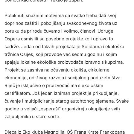
Potaknuti snažnim motivima da svatko treba dati svoj
doprinos zaštiti i poboljšanju svakodnevnog života uz
poruku da prirodu čuvamo i volimo, članovi Udruge
Ospera osmislili su posebne projekte koji upravo to
sadrže. Jedan od takvih projekata je Solidarna i ekološka
tržnica Osijek, koji provode već sedmu godinu i kojim
spajaju lokalne ekološke proizvođače izravno s kupcima.
Projekt se zasniva na očuvanju okoliša, cirkularne
ekonomije, održivog razvoja i socijalnog poduzetništva.
Riječ je isključivo o proizvođačima s ekološkim
certifikatom. Još jedan izniman projekt je prikupljanje,
čuvanje i multipliciranje starog autohtonog sjemena. Svake
godine u veljači „osperaši“ organiziraju okupljanje svih
zaljubljenika u stare sorte.
Djeca iz Eko kluba Magnolija, OŠ Frana Krste Frankopana