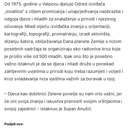
Od 1975. godine u Valpovu djeluje Odred izviđača
„Iovallios“ s ciljem promicanja i unaprjeđivanja naobrazbe i
odgoja djece i mladih za snalaženje u prirodi i njezinog
očuvanja. Mladi stječu izviđačka znanja u orijentaciji,
kartografiji, topografiji, promatranju, izradi skloništa,
dizanju šatora, obilježavanja Dana planete Zemlje s nizom
posebnih sadržaja te organiziraju eko radionice kroz koje
je prošlo više od 500 mladih. Ipak ono što je posebno
važno istaknuti je da se djeca i mladi druže u ponekad
zahtjevnim uvjetima u prirodi koju treba razumjeti i voljeti i
kroz svladavanje niza vještina važnih za boravak u njoj.
– Djeca kao dobitnici Zelene povelje su nam vrlo važni, jer
će oni svoja znanja i iskustva prenositi svojim vršnjacima i
svojoj zajednici – istaknuo je župan Anušić.
Podjeli ovo: