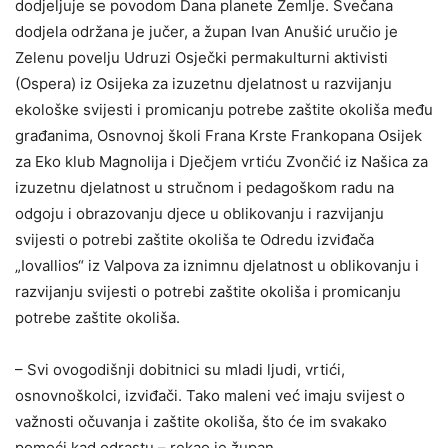
dodjeljuje se povodom Dana planete Zemlje. Svečana
dodjela održana je jučer, a župan Ivan Anušić uručio je
Zelenu povelju Udruzi Osječki permakulturni aktivisti
(Ospera) iz Osijeka za izuzetnu djelatnost u razvijanju
ekološke svijesti i promicanju potrebe zaštite okoliša među
građanima, Osnovnoj školi Frana Krste Frankopana Osijek
za Eko klub Magnolija i Dječjem vrtiću Zvončić iz Našica za
izuzetnu djelatnost u stručnom i pedagoškom radu na
odgoju i obrazovanju djece u oblikovanju i razvijanju
svijesti o potrebi zaštite okoliša te Odredu izviđača
„Iovallios“ iz Valpova za iznimnu djelatnost u oblikovanju i
razvijanju svijesti o potrebi zaštite okoliša i promicanju
potrebe zaštite okoliša.
– Svi ovogodišnji dobitnici su mladi ljudi, vrtići,
osnovnoškolci, izviđači. Tako maleni već imaju svijest o
važnosti očuvanja i zaštite okoliša, što će im svakako
pomoći kad odrastu – rekao je župan.