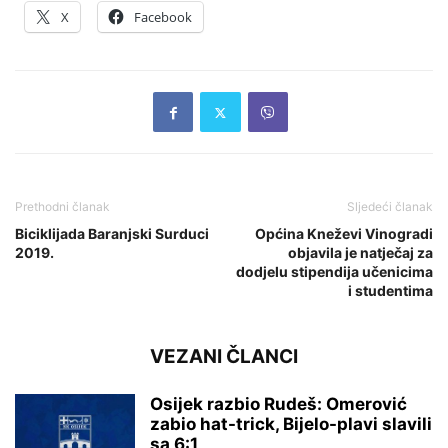
X
Facebook
Prethodni članak
Sljedeći članak
Biciklijada Baranjski Surduci
Općina Kneževi Vinogradi
2019.
objavila je natječaj za
dodjelu stipendija učenicima
i studentima
VEZANI ČLANCI
Osijek razbio Rudeš: Omerović
zabio hat-trick, Bijelo-plavi slavili
sa 6:1