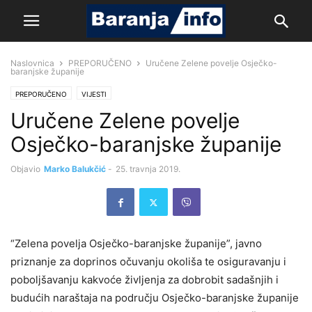
Naslovnica
PREPORUČENO
Uručene Zelene povelje Osječko-
baranjske županije
PREPORUČENO
VIJESTI
Uručene Zelene povelje
Osječko-baranjske županije
Objavio
Marko Balukčić
-
25. travnja 2019.
“Zelena povelja Osječko-baranjske županije”, javno
priznanje za doprinos očuvanju okoliša te osiguravanju i
poboljšavanju kakvoće življenja za dobrobit sadašnjih i
budućih naraštaja na području Osječko-baranjske županije