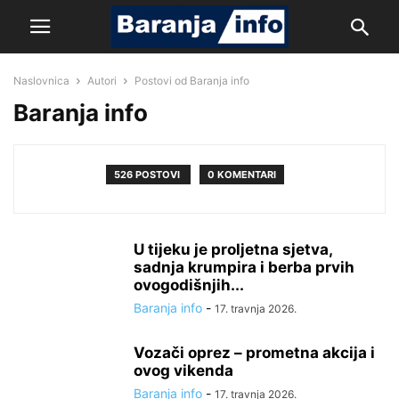
Naslovnica
Autori
Postovi od Baranja info
Baranja info
526 POSTOVI
0 KOMENTARI
U tijeku je proljetna sjetva,
sadnja krumpira i berba prvih
ovogodišnjih...
Baranja info
-
17. travnja 2026.
Vozači oprez – prometna akcija i
ovog vikenda
Baranja info
-
17. travnja 2026.