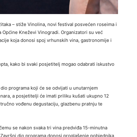
taka – stiže Vinolina, novi festival posvećen roseima i
ja Općine Kneževi Vinogradi. Organizatori su već
acije koja donosi spoj vrhunskih vina, gastronomije i
epta, kako bi svaki posjetitelj mogao odabrati iskustvo
 dio programa koji će se odvijati u unutarnjem
ara, a posjetitelji će imati priliku kušati ukupno 12
stručno vođenu degustaciju, glazbenu pratnju te
ri čemu se nakon svaka tri vina predviđa 15-minutna
i. Završni dio programa donosi proglašenje pobjednika