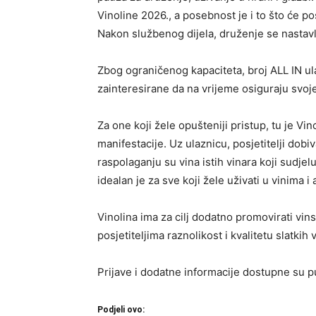
Vinoline 2026., a posebnost je i to što će posj
Nakon službenog dijela, druženje se nastav
Zbog ograničenog kapaciteta, broj ALL IN ul
zainteresirane da na vrijeme osiguraju svoj
Za one koji žele opušteniji pristup, tu je Vi
manifestacije. Uz ulaznicu, posjetitelji dobi
raspolaganju su vina istih vinara koji sudje
idealan je za sve koji žele uživati u vinima 
Vinolina ima za cilj dodatno promovirati vin
posjetiteljima raznolikost i kvalitetu slatki
Prijave i dodatne informacije dostupne su 
Podjeli ovo: