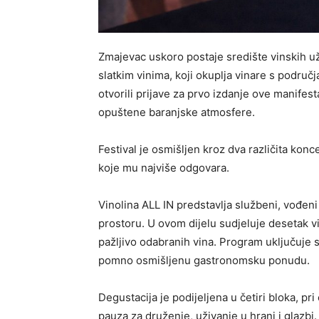
Zmajevac uskoro postaje središte vinskih uži
slatkim vinima, koji okuplja vinare s područ
otvorili prijave za prvo izdanje ove manifest
opuštene baranjske atmosfere.
Festival je osmišljen kroz dva različita konc
koje mu najviše odgovara.
Vinolina ALL IN predstavlja službeni, vođeni
prostoru. U ovom dijelu sudjeluje desetak vin
pažljivo odabranih vina. Program uključuje 
pomno osmišljenu gastronomsku ponudu.
Degustacija je podijeljena u četiri bloka, p
pauza za druženje, uživanje u hrani i glazb