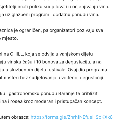
etitelji imati priliku sudjelovati u ocjenjivanju vina.
lja uz glazbeni program i dodatnu ponudu vina.
aznica je ograničen, pa organizatori pozivaju sve
e mjesto.
nolina CHILL, koja se odvija u vanjskom dijelu
vaju vinsku čašu i 10 bonova za degustaciju, a na
luju u službenom dijelu festivala. Ovaj dio programa
i atmosferi bez sudjelovanja u vođenoj degustaciji.
sku i gastronomsku ponudu Baranje te približiti
h vina i rosea kroz moderan i pristupačan koncept.
putem obrasca:
https://forms.gle/ZnrhfNEfueHSoKXk8