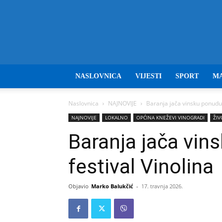
NASLOVNICA
VIJESTI
SPORT
M
Naslovnica
NAJNOVIJE
Baranja jača vinsku ponudu: 
NAJNOVIJE
LOKALNO
OPĆINA KNEŽEVI VINOGRADI
ŽIV
Baranja jača vins
festival Vinolina
Objavio
Marko Balukčić
-
17. travnja 2026.