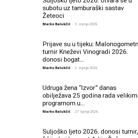
Suljoško ljeto 2026. otvara se u
subotu uz tamburaški sastav
Žeteoci
Marko Balukčić
-
3. srpnja 2026.
Prijave su u tijeku: Malonogometn
turnir Kneževi Vinogradi 2026.
donosi bogat...
Marko Balukčić
-
2. srpnja 2026.
Udruga žena “Izvor” danas
obilježava 25 godina rada velikim
programom u...
Marko Balukčić
-
27. lipnja 2026.
Suljoško ljeto 2026. donosi turnir,