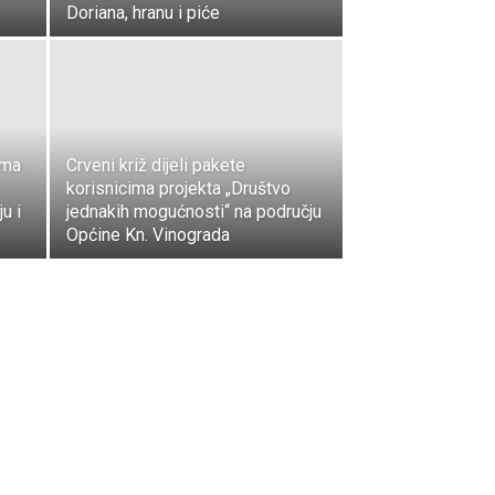
Doriana, hranu i piće
ima
Crveni križ dijeli pakete
korisnicima projekta „Društvo
ju i
jednakih mogućnosti“ na području
Općine Kn. Vinograda