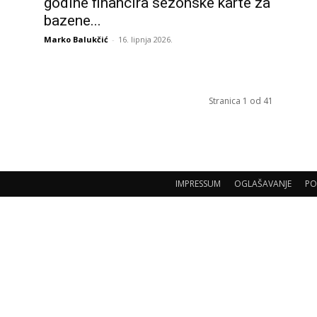
godine financira sezonske karte za
bazene...
Marko Balukčić
-
16. lipnja 2026.
Stranica 1 od 41
IMPRESSUM
OGLAŠAVANJE
PO