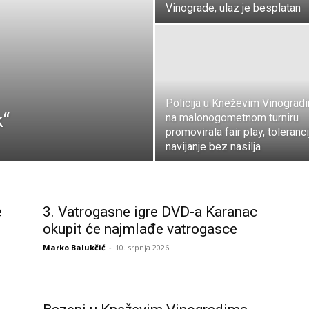
Vinograde, ulaz je besplatan
Policija u Kneževim Vinograd
k“
na malonogometnom turniru
promovirala fair play, toleranci
navijanje bez nasilja
e
3. Vatrogasne igre DVD-a Karanac
okupit će najmlađe vatrogasce
Marko Balukčić
-
10. srpnja 2026.