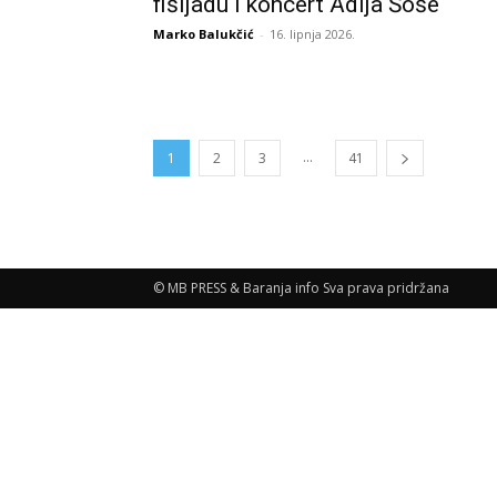
fišijadu i koncert Adija Šoše
Marko Balukčić
-
16. lipnja 2026.
...
1
2
3
41
© MB PRESS & Baranja info Sva prava pridržana