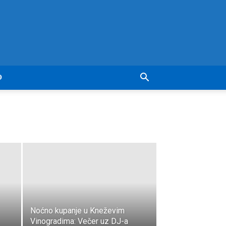
O
Noćno kupanje u Kneževim
Vinogradima: Večer uz DJ-a