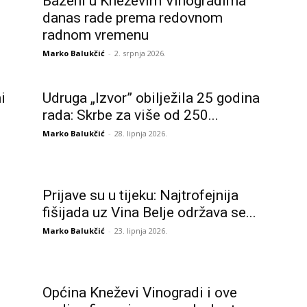
Bazeni u Kneževim Vinogradima
danas rade prema redovnom
radnom vremenu
Marko Balukčić
-
2. srpnja 2026.
i
Udruga „Izvor” obilježila 25 godina
rada: Skrbe za više od 250...
Marko Balukčić
-
28. lipnja 2026.
Prijave su u tijeku: Najtrofejnija
fišijada uz Vina Belje održava se...
Marko Balukčić
-
23. lipnja 2026.
Općina Kneževi Vinogradi i ove