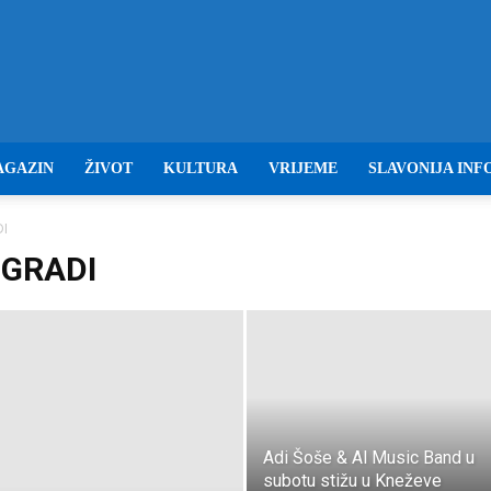
Baranja
AGAZIN
ŽIVOT
KULTURA
VRIJEME
SLAVONIJA INF
DI
OGRADI
info
Adi Šoše & Al Music Band u
subotu stižu u Kneževe