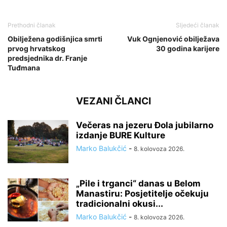
Prethodni članak
Sljedeći članak
Obilježena godišnjica smrti
Vuk Ognjenović obilježava
prvog hrvatskog
30 godina karijere
predsjednika dr. Franje
Tuđmana
VEZANI ČLANCI
Večeras na jezeru Đola jubilarno
izdanje BURE Kulture
Marko Balukčić
-
8. kolovoza 2026.
„Pile i trganci“ danas u Belom
Manastiru: Posjetitelje očekuju
tradicionalni okusi...
Marko Balukčić
-
8. kolovoza 2026.