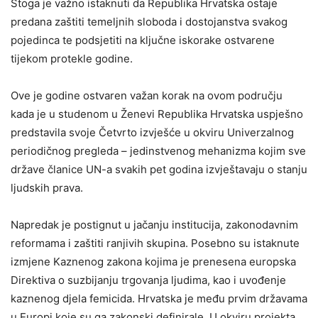
Stoga je važno istaknuti da Republika Hrvatska ostaje
predana zaštiti temeljnih sloboda i dostojanstva svakog
pojedinca te podsjetiti na ključne iskorake ostvarene
tijekom protekle godine.
Ove je godine ostvaren važan korak na ovom području
kada je u studenom u Ženevi Republika Hrvatska uspješno
predstavila svoje Četvrto izvješće u okviru Univerzalnog
periodičnog pregleda – jedinstvenog mehanizma kojim sve
države članice UN-a svakih pet godina izvještavaju o stanju
ljudskih prava.
Napredak je postignut u jačanju institucija, zakonodavnim
reformama i zaštiti ranjivih skupina. Posebno su istaknute
izmjene Kaznenog zakona kojima je prenesena europska
Direktiva o suzbijanju trgovanja ljudima, kao i uvođenje
kaznenog djela femicida. Hrvatska je među prvim državama
u Europi koje su ga zakonski definirale. U okviru projekta