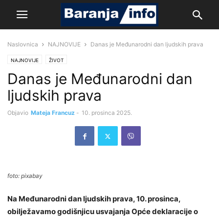
Naslovnica
NAJNOVIJE
Danas je Međunarodni dan ljudskih prava
NAJNOVIJE
ŽIVOT
Danas je Međunarodni dan
ljudskih prava
Objavio
Mateja Francuz
-
10. prosinca 2025.
foto: pixabay
Na Međunarodni dan ljudskih prava, 10. prosinca,
obilježavamo godišnjicu usvajanja Opće deklaracije o