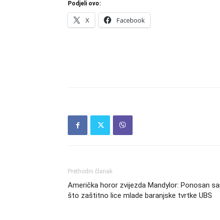
Podjeli ovo:
X
Facebook
Prethodni članak
Američka horor zvijezda Mandylor: Ponosan s
što zaštitno lice mlade baranjske tvrtke UBS