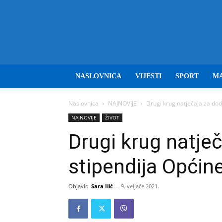
NASLOVNICA
VIJESTI
SPORT
M
Naslovnica
NAJNOVIJE
Drugi krug natječaja za dod
NAJNOVIJE
ŽIVOT
Drugi krug natječ
stipendija Općin
Objavio
Sara Ilić
-
9. veljače 2021.