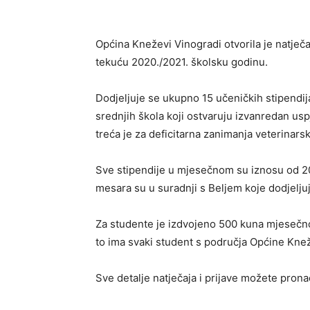
Općina Kneževi Vinogradi otvorila je natječa
tekuću 2020./2021. školsku godinu.
Dodjeljuje se ukupno 15 učeničkih stipendija
srednjih škola koji ostvaruju izvanredan us
treća je za deficitarna zanimanja veterinars
Sve stipendije u mjesečnom su iznosu od 20
mesara su u suradnji s Beljem koje dodjelj
Za studente je izdvojeno 500 kuna mjesečno
to ima svaki student s područja Općine Kneže
Sve detalje natječaja i prijave možete prona