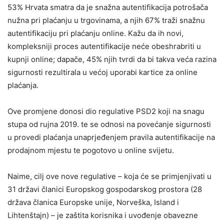
53% Hrvata smatra da je snažna autentifikacija potrošača
nužna pri plaćanju u trgovinama, a njih 67% traži snažnu
autentifikaciju pri plaćanju online. Kažu da ih novi,
kompleksniji proces autentifikacije neće obeshrabriti u
kupnji online; dapače, 45% njih tvrdi da bi takva veća razina
sigurnosti rezultirala u većoj uporabi kartice za online
plaćanja.
Ove promjene donosi dio regulative PSD2 koji na snagu
stupa od rujna 2019. te se odnosi na povećanje sigurnosti
u provedi plaćanja unaprjeđenjem pravila autentifikacije na
prodajnom mjestu te pogotovo u online svijetu.
Naime, cilj ove nove regulative – koja će se primjenjivati u
31 državi članici Europskog gospodarskog prostora (28
država članica Europske unije, Norveška, Island i
Lihtenštajn) – je zaštita korisnika i uvođenje obavezne