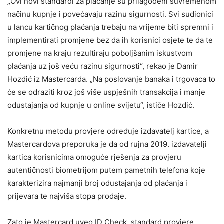
„Ovi novi standardi za plaćanje su prilagođeni suvremenom
načinu kupnje i povećavaju razinu sigurnosti. Svi sudionici
u lancu kartičnog plaćanja trebaju na vrijeme biti spremni i
implementirati promjene bez da ih korisnici osjete te da te
promjene na kraju rezultiraju poboljšanim iskustvom
plaćanja uz još veću razinu sigurnosti“, rekao je Damir
Hozdić iz Mastercarda. „Na poslovanje banaka i trgovaca to
će se odraziti kroz još više uspješnih transakcija i manje
odustajanja od kupnje u online svijetu“, ističe Hozdić.
Konkretnu metodu provjere određuje izdavatelj kartice, a
Mastercardova preporuka je da od rujna 2019. izdavatelji
kartica korisnicima omoguće rješenja za provjeru
autentičnosti biometrijom putem pametnih telefona koje
karakterizira najmanji broj odustajanja od plaćanja i
prijevara te najviša stopa prodaje.
Zato je Mastercard uveo ID Check, standard provjere