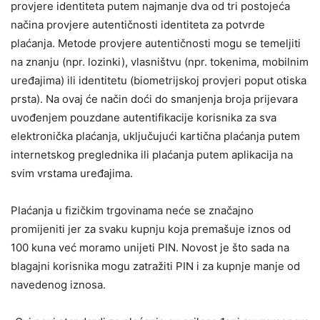
provjere identiteta putem najmanje dva od tri postojeća
načina provjere autentičnosti identiteta za potvrde
plaćanja. Metode provjere autentičnosti mogu se temeljiti
na znanju (npr. lozinki), vlasništvu (npr. tokenima, mobilnim
uređajima) ili identitetu (biometrijskoj provjeri poput otiska
prsta). Na ovaj će način doći do smanjenja broja prijevara
uvođenjem pouzdane autentifikacije korisnika za sva
elektronička plaćanja, uključujući kartična plaćanja putem
internetskog preglednika ili plaćanja putem aplikacija na
svim vrstama uređajima.
Plaćanja u fizičkim trgovinama neće se značajno
promijeniti jer za svaku kupnju koja premašuje iznos od
100 kuna već moramo unijeti PIN. Novost je što sada na
blagajni korisnika mogu zatražiti PIN i za kupnje manje od
navedenog iznosa.