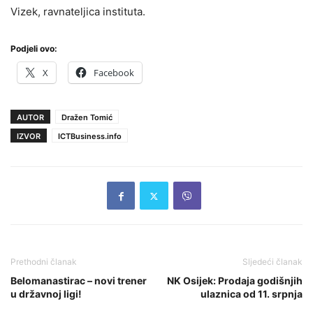
Vizek, ravnateljica instituta.
Podjeli ovo:
X
Facebook
AUTOR
Dražen Tomić
IZVOR
ICTBusiness.info
Prethodni članak
Sljedeći članak
Belomanastirac – novi trener
NK Osijek: Prodaja godišnjih
u državnoj ligi!
ulaznica od 11. srpnja