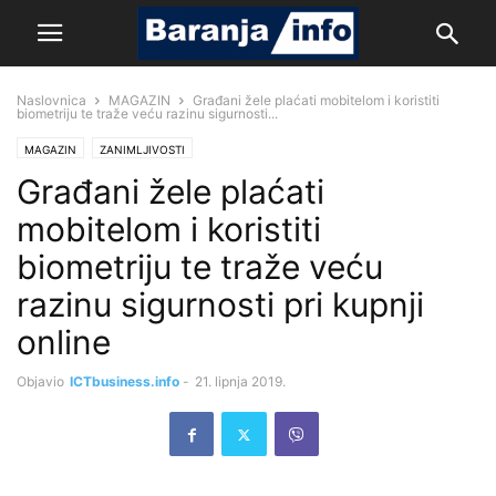
Naslovnica
MAGAZIN
Građani žele plaćati mobitelom i koristiti
biometriju te traže veću razinu sigurnosti...
MAGAZIN
ZANIMLJIVOSTI
Građani žele plaćati
mobitelom i koristiti
biometriju te traže veću
razinu sigurnosti pri kupnji
online
Objavio
ICTbusiness.info
-
21. lipnja 2019.