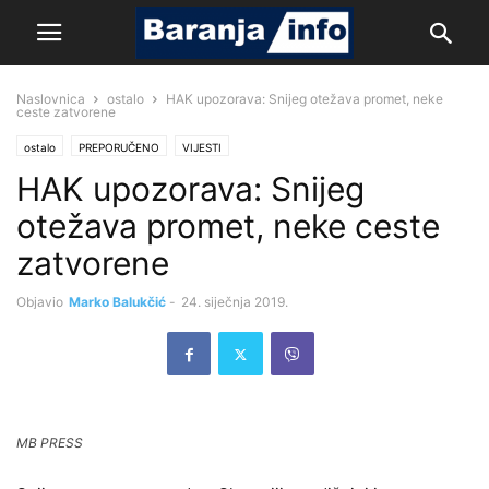
Naslovnica
ostalo
HAK upozorava: Snijeg otežava promet, neke
ceste zatvorene
ostalo
PREPORUČENO
VIJESTI
HAK upozorava: Snijeg
otežava promet, neke ceste
zatvorene
Objavio
Marko Balukčić
-
24. siječnja 2019.
MB PRESS