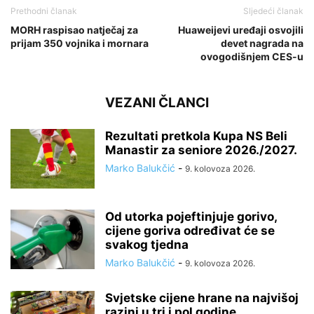
Prethodni članak
Sljedeći članak
MORH raspisao natječaj za
Huaweijevi uređaji osvojili
prijam 350 vojnika i mornara
devet nagrada na
ovogodišnjem CES-u
VEZANI ČLANCI
Rezultati pretkola Kupa NS Beli
Manastir za seniore 2026./2027.
Marko Balukčić
-
9. kolovoza 2026.
Od utorka pojeftinjuje gorivo,
cijene goriva određivat će se
svakog tjedna
Marko Balukčić
-
9. kolovoza 2026.
Svjetske cijene hrane na najvišoj
razini u tri i pol godine