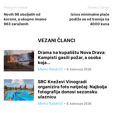
Prethodni članak
Sljedeći članak
Novih 96 oboljelih od
Iznos minimalne plaće
korone, a ukupno imamo
podiže se od travnja na
963 zaraženih
4000 kuna
VEZANI ČLANCI
Drama na kupalištu Nova Drava:
Kampisti gasili požar, a osoba
koja...
Marko Balukčić
-
6. kolovoza 2026.
SRC Kneževi Vinogradi
organizira foto natječaj: Najbolja
fotografija donosi sezonsku
ulaznicu
Marko Balukčić
-
6. kolovoza 2026.