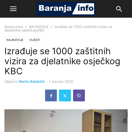
Naslovnica
NAJNOVIJE
Izrađuje se 1000 zaštitnih vizira za
djelatnike osječkog KBC
NAJNOVIJE
VIJESTI
Izrađuje se 1000 zaštitnih
vizira za djelatnike osječkog
KBC
Objavio
Marko Balukčić
-
1. travnja 2020.