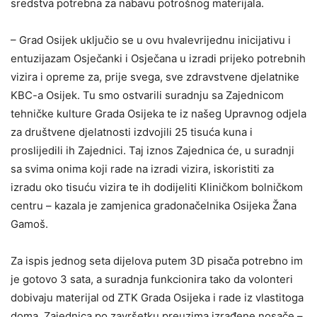
sredstva potrebna za nabavu potrošnog materijala.
– Grad Osijek uključio se u ovu hvalevrijednu inicijativu i
entuzijazam Osječanki i Osječana u izradi prijeko potrebnih
vizira i opreme za, prije svega, sve zdravstvene djelatnike
KBC-a Osijek. Tu smo ostvarili suradnju sa Zajednicom
tehničke kulture Grada Osijeka te iz našeg Upravnog odjela
za društvene djelatnosti izdvojili 25 tisuća kuna i
proslijedili ih Zajednici. Taj iznos Zajednica će, u suradnji
sa svima onima koji rade na izradi vizira, iskoristiti za
izradu oko tisuću vizira te ih dodijeliti Kliničkom bolničkom
centru – kazala je zamjenica gradonačelnika Osijeka Žana
Gamoš.
Za ispis jednog seta dijelova putem 3D pisača potrebno im
je gotovo 3 sata, a suradnja funkcionira tako da volonteri
dobivaju materijal od ZTK Grada Osijeka i rade iz vlastitoga
doma. Zajednica po završetku preuzima izrađene nosače –