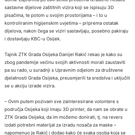
sastavne dijelove zaštitnih vizira koji se ispisuju 3D
pisačima, te potom u svojim prostorijama – i to u
kontroliranim higijenskim uvjetima – priprema ostatak
dijelova, nakon čega se viziri sastavljaju, posebno pakiraju
i dostavljaju KBC-u Osijek.
Tajnik ZTK Grada Osijeka Danijel Rakić rekao je kako su
zbog pandemije većinu svojih aktivnosti morali zaustaviti
pa su rado, u suradnji s Upravnim odjelom za društvene
djelatnosti Grada Osijeka, preusmjerili ta sredstva i uključili
se u akciju izrade vizira.
– Ovim putem pozivam sve zainteresirane volontere s
područja Osijeka koji imaju 3D printer, da nam se obrate u
ZTK Grada Osijeka, da im možemo donirati, tj. na revers
izdati potrebni materijal za izradu nosača za maske –
napomenuo je Rakić i dodao kako će svaka osoba koja se