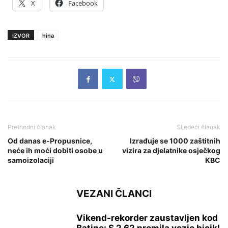
X
Facebook
IZVOR
hina
Prethodni članak
Sljedeći članak
Od danas e-Propusnice,
Izrađuje se 1000 zaštitnih
neće ih moći dobiti osobe u
vizira za djelatnike osječkog
samoizolaciji
KBC
VEZANI ČLANCI
Vikend-rekorder zaustavljen kod