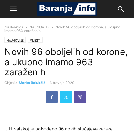
Naslovnica
NAJNOVIJE
Novih 96 oboljelih od korone, a ukupno
imamo 963 zaraženih
NAJNOVIJE
VIJESTI
Novih 96 oboljelih od korone,
a ukupno imamo 963
zaraženih
Objavio
Marko Balukčić
-
1. travnja 2020.
U Hrvatskoj je potvrđeno 96 novih slučajeva zaraze