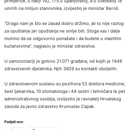
primjerice, u Italiji 192, 175 u Španjolskoj, a u Švedskoj 18
umrlih na milijun stanovnika, izvijestio je ministar Beroš.
“Drago nam je što se zasad dobro držimo, ali to nije razlog
za opuštanje jer opuštanja ne smije biti. Stoga vas i dalje
molimo da se odgovorno ponašate i da budete u vlastitim
kućanstvima”, naglasio je ministar zdravstva.
U samoizolaciji je gotovo 21.071 građana, od kojih je 1446
zdravstvenih djelatnika. Njih 3829 su kontakti oboljelih.
U zdravstvenom sustavu su pozitivna 53 doktora medicine,
šest ljekarnika, 10 stomatologa i 44 sestri i tehničara te pet
administrativnog osoblja, izvijestio je ravnatelj Hrvatskog
zavoda za javno zdravstvo Krunoslav Capak.
Podjeli ovo: