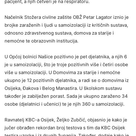
pacijent, a njih četveri je na respiratoru.
Načelnik Stožera civilne zaštite OBŽ Petar Lagator iznio je
brojke zaraženih i ljudi u samoizolaciji iz kritičnih sustava,
odnosno zdravstvenog sustava, domova za starije i
nemoćne te obrazovnih institucija.
U Općoj bolnici Našice pozitivno je pet djelatnika, a njih 6
je u samoizolaciji, što je troje pozitivnih više i četiri osobe
više u samoizolaciji. U Domovima za starije i nemoćne
ukupno je 12 pozitivnih djelatnika, a radi se o domovima iz
Osijeka, Đakova i Belog Manastira. U školskom sustavu
također je zabilježen porast. Sada je ukupno zaraženo 34
osobe (djelatnici i učenici) te je njih 360 u samoizolaciji.
Ravnatelj KBC-a Osijek, Željko Zubčić, objasnio je kako je
jučer obrađen rekordan broj testova s tim da KBC Osijek
testira uzorke i iz drugih županija. Također, dodaje kako je