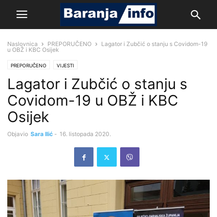
Naslovnica
PREPORUČENO
Lagator i Zubčić o stanju s Covidom-19
u OBŽ i KBC Osijek
PREPORUČENO
VIJESTI
Lagator i Zubčić o stanju s
Covidom-19 u OBŽ i KBC
Osijek
Objavio
Sara Ilić
-
16. listopada 2020.