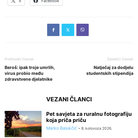
X
Facebook
Prethodni članak
Sljedeći članak
Beroš: ipak troje umrlih,
Natječaj za dodjelu
virus probio među
studentskih stipendija
zdravstvene djelatnike
VEZANI ČLANCI
Pet savjeta za ruralnu fotografiju
koja priča priču
Marko Balukčić
-
8. kolovoza 2026.