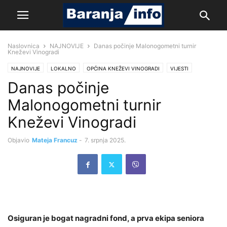
Naslovnica
NAJNOVIJE
Danas počinje Malonogometni turnir
Kneževi Vinogradi
NAJNOVIJE
LOKALNO
OPĆINA KNEŽEVI VINOGRADI
VIJESTI
Danas počinje
Malonogometni turnir
Kneževi Vinogradi
Objavio
Mateja Francuz
-
7. srpnja 2025.
Osiguran je bogat nagradni fond, a prva ekipa seniora