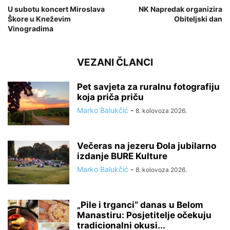
U subotu koncert Miroslava
NK Napredak organizira
Škore u Kneževim
Obiteljski dan
Vinogradima
VEZANI ČLANCI
Pet savjeta za ruralnu fotografiju
koja priča priču
Marko Balukčić
-
8. kolovoza 2026.
Večeras na jezeru Đola jubilarno
izdanje BURE Kulture
Marko Balukčić
-
8. kolovoza 2026.
„Pile i trganci“ danas u Belom
Manastiru: Posjetitelje očekuju
tradicionalni okusi...