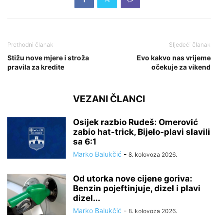
Prethodni članak
Sljedeći članak
Stižu nove mjere i stroža
Evo kakvo nas vrijeme
pravila za kredite
očekuje za vikend
VEZANI ČLANCI
Osijek razbio Rudeš: Omerović
zabio hat-trick, Bijelo-plavi slavili
sa 6:1
Marko Balukčić
-
8. kolovoza 2026.
Od utorka nove cijene goriva:
Benzin pojeftinjuje, dizel i plavi
dizel...
Marko Balukčić
-
8. kolovoza 2026.