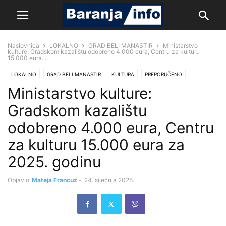
Naslovnica
LOKALNO
GRAD BELI MANASTIR
Ministarstvo
kulture: Gradskom kazalištu odobreno 4.000 eura, Centru za kulturu
15.000 eura...
LOKALNO
GRAD BELI MANASTIR
KULTURA
PREPORUČENO
Ministarstvo kulture:
Gradskom kazalištu
odobreno 4.000 eura, Centru
za kulturu 15.000 eura za
2025. godinu
Objavio
Mateja Francuz
-
24. siječnja 2025.