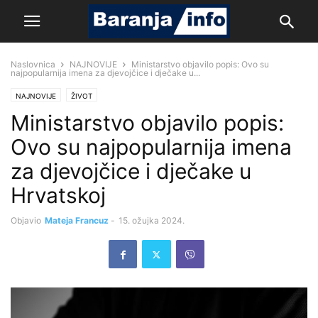
Naslovnica
NAJNOVIJE
Ministarstvo objavilo popis: Ovo su
najpopularnija imena za djevojčice i dječake u...
NAJNOVIJE
ŽIVOT
Ministarstvo objavilo popis:
Ovo su najpopularnija imena
za djevojčice i dječake u
Hrvatskoj
Objavio
Mateja Francuz
-
15. ožujka 2024.