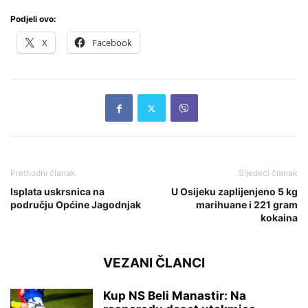
Podjeli ovo:
X
Facebook
Prethodni članak
Sljedeći članak
Isplata uskrsnica na
U Osijeku zaplijenjeno 5 kg
području Općine Jagodnjak
marihuane i 221 gram
kokaina
VEZANI ČLANCI
Kup NS Beli Manastir: Na