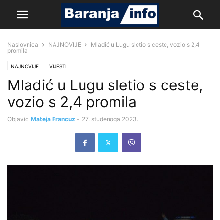
Naslovnica
NAJNOVIJE
Mladić u Lugu sletio s ceste, vozio s 2,4
promila
NAJNOVIJE
VIJESTI
Mladić u Lugu sletio s ceste,
vozio s 2,4 promila
Objavio
Mateja Francuz
-
27. studenoga 2023.