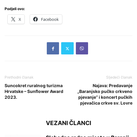
Podjeli ovo:
X
Facebook
Prethodni članak
Sljedeći članak
Suncokret ruralnog turizma
Najava: Predavanje
Hrvatske – Sunflower Award
„Baranjsko pučko crkveno
2023.
pjevanje“ i koncert pučkih
pjevačica crkve sv. Lovre
VEZANI ČLANCI