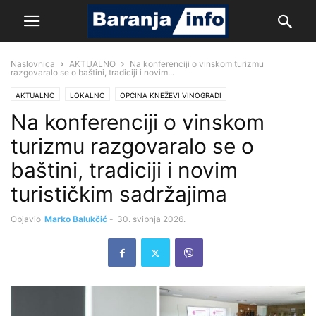
Naslovnica
AKTUALNO
Na konferenciji o vinskom turizmu
razgovaralo se o baštini, tradiciji i novim...
AKTUALNO
LOKALNO
OPĆINA KNEŽEVI VINOGRADI
Na konferenciji o vinskom
OSJEČKO-BARANJSKA ŽUPANIJA
ŽIVOT
turizmu razgovaralo se o
baštini, tradiciji i novim
turističkim sadržajima
Objavio
Marko Balukčić
-
30. svibnja 2026.