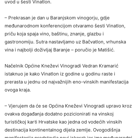
uvod u šesti Vinatlon.
– Prekrasan je dan u Baranjskom vinogorju, gdje
međunarodnom konferencijom otvaramo šesti Vinatlon,
priču koja spaja vino, baštinu, znanje, glazbu i
gastronomiju. Sutra nastavljamo uz Bačvatlon, vrhunska
vina i najbolji doživljaj Baranje – poručio je Matišić.
Načelnik Općine Kneževi Vinogradi Vedran Kramarić
istaknuo je kako Vinatlon iz godine u godinu raste i
prerasta u jednu od najvažnijih eno-vinskih manifestacija
ovoga kraja.
– Vjerujem da će se Općina Kneževi Vinogradi upravo kroz
ovakva događanja dodatno pozicionirati na vinskoj
turističkoj karti Hrvatske kao jedna od vodećih vinskih
destinacija kontinentalnog dijela zemlje. Ovogodišnja
manifestacija predstavlja novi iskorak jer ima međunarodni