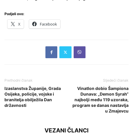
Podjeli ovo:
X
Facebook
Prethodni članak
Sljedeći članak
Izaslanstva Županije, Grada
Vinatlon dobio Šampiona
Osijeka, policije, vojske i
Dunava: „Demon Syrah“
branitelja obilježila Dan
najbolji među 119 uzoraka,
državnosti
program se danas nastavlja
u Zmajevcu
VEZANI ČLANCI