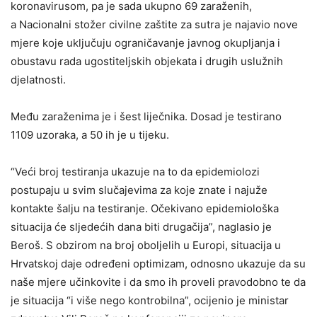
koronavirusom, pa je sada ukupno 69 zaraženih,
a Nacionalni stožer civilne zaštite za sutra je najavio nove
mjere koje uključuju ograničavanje javnog okupljanja i
obustavu rada ugostiteljskih objekata i drugih uslužnih
djelatnosti.
Među zaraženima je i šest liječnika. Dosad je testirano
1109 uzoraka, a 50 ih je u tijeku.
“Veći broj testiranja ukazuje na to da epidemiolozi
postupaju u svim slučajevima za koje znate i najuže
kontakte šalju na testiranje. Očekivano epidemiološka
situacija će sljedećih dana biti drugačija”, naglasio je
Beroš. S obzirom na broj oboljelih u Europi, situacija u
Hrvatskoj daje određeni optimizam, odnosno ukazuje da su
naše mjere učinkovite i da smo ih proveli pravodobno te da
je situacija “i više nego kontrobilna”, ocijenio je ministar