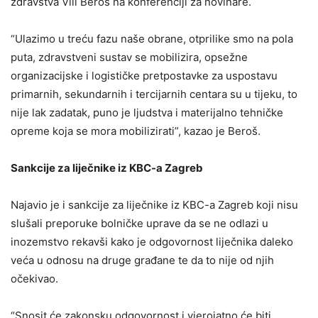
zdravstva Vili Beroš na konferenciji za novinare.
“Ulazimo u treću fazu naše obrane, otprilike smo na pola
puta, zdravstveni sustav se mobilizira, opsežne
organizacijske i logističke pretpostavke za uspostavu
primarnih, sekundarnih i tercijarnih centara su u tijeku, to
nije lak zadatak, puno je ljudstva i materijalno tehničke
opreme koja se mora mobilizirati”, kazao je Beroš.
Sankcije za liječnike iz KBC-a Zagreb
Najavio je i sankcije za liječnike iz KBC-a Zagreb koji nisu
slušali preporuke bolničke uprave da se ne odlazi u
inozemstvo rekavši kako je odgovornost liječnika daleko
veća u odnosu na druge građane te da to nije od njih
očekivao.
“Snosit će zakonsku odgovornost i vjerojatno će biti