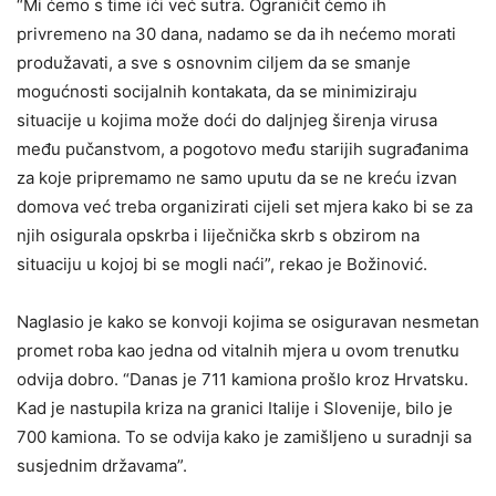
“Mi ćemo s time ići već sutra. Ograničit ćemo ih
privremeno na 30 dana, nadamo se da ih nećemo morati
produžavati, a sve s osnovnim ciljem da se smanje
mogućnosti socijalnih kontakata, da se minimiziraju
situacije u kojima može doći do daljnjeg širenja virusa
među pučanstvom, a pogotovo među starijih sugrađanima
za koje pripremamo ne samo uputu da se ne kreću izvan
domova već treba organizirati cijeli set mjera kako bi se za
njih osigurala opskrba i liječnička skrb s obzirom na
situaciju u kojoj bi se mogli naći”, rekao je Božinović.
Naglasio je kako se konvoji kojima se osiguravan nesmetan
promet roba kao jedna od vitalnih mjera u ovom trenutku
odvija dobro. “Danas je 711 kamiona prošlo kroz Hrvatsku.
Kad je nastupila kriza na granici Italije i Slovenije, bilo je
700 kamiona. To se odvija kako je zamišljeno u suradnji sa
susjednim državama”.