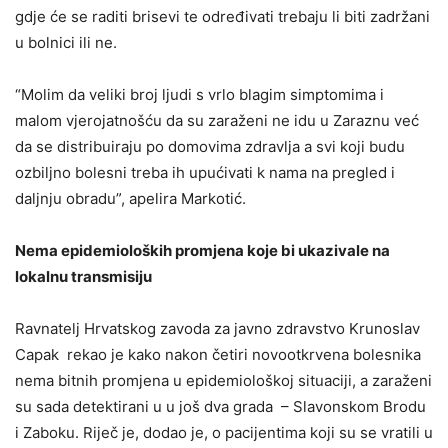
gdje će se raditi brisevi te određivati trebaju li biti zadržani
u bolnici ili ne.
“Molim da veliki broj ljudi s vrlo blagim simptomima i
malom vjerojatnošću da su zaraženi ne idu u Zaraznu već
da se distribuiraju po domovima zdravlja a svi koji budu
ozbiljno bolesni treba ih upućivati k nama na pregled i
daljnju obradu”, apelira Markotić.
Nema epidemioloških promjena koje bi ukazivale na
lokalnu transmisiju
Ravnatelj Hrvatskog zavoda za javno zdravstvo Krunoslav
Capak rekao je kako nakon četiri novootkrvena bolesnika
nema bitnih promjena u epidemiološkoj situaciji, a zaraženi
su sada detektirani u u još dva grada – Slavonskom Brodu
i Zaboku. Riječ je, dodao je, o pacijentima koji su se vratili u