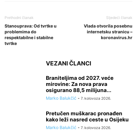
Prethodni članak
Sljedeći članak
Stanouprava: Od tvrtke u
Vlada otvorila posebnu
problemima do
internetsku stranicu –
respektabilne i stabilne
koronavirus.hr
tvrtke
VEZANI ČLANCI
Braniteljima od 2027. veće
mirovine: Za nova prava
osigurano 88,5 milijuna...
Marko Balukčić
-
7. kolovoza 2026.
Pretučen muškarac pronađen
kako leži nasred ceste u Osijeku
Marko Balukčić
-
7. kolovoza 2026.