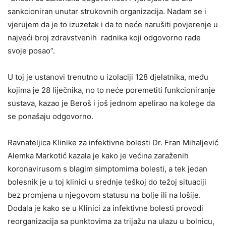
sankcioniran unutar strukovnih organizacija. Nadam se i
vjerujem da je to izuzetak i da to neće narušiti povjerenje u
najveći broj zdravstvenih radnika koji odgovorno rade
svoje posao”.
U toj je ustanovi trenutno u izolaciji 128 djelatnika, među
kojima je 28 liječnika, no to neće poremetiti funkcioniranje
sustava, kazao je Beroš i još jednom apelirao na kolege da
se ponašaju odgovorno.
Ravnateljica Klinike za infektivne bolesti Dr. Fran Mihaljević
Alemka Markotić kazala je kako je većina zaraženih
koronavirusom s blagim simptomima bolesti, a tek jedan
bolesnik je u toj klinici u srednje teškoj do težoj situaciji
bez promjena u njegovom statusu na bolje ili na lošije.
Dodala je kako se u Klinici za infektivne bolesti provodi
reorganizacija sa punktovima za trijažu na ulazu u bolnicu,