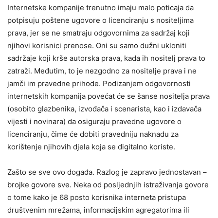
Internetske kompanije trenutno imaju malo poticaja da
potpisuju poštene ugovore o licenciranju s nositeljima
prava, jer se ne smatraju odgovornima za sadržaj koji
njihovi korisnici prenose. Oni su samo dužni ukloniti
sadržaje koji krše autorska prava, kada ih nositelj prava to
zatraži. Međutim, to je nezgodno za nositelje prava i ne
jamči im pravedne prihode. Podizanjem odgovornosti
internetskih kompanija povećat će se šanse nositelja prava
(osobito glazbenika, izvođača i scenarista, kao i izdavača
vijesti i novinara) da osiguraju pravedne ugovore o
licenciranju, čime će dobiti pravedniju naknadu za
korištenje njihovih djela koja se digitalno koriste.
Zašto se sve ovo događa. Razlog je zapravo jednostavan –
brojke govore sve. Neka od posljednjih istraživanja govore
o tome kako je 68 posto korisnika interneta pristupa
društvenim mrežama, informacijskim agregatorima ili