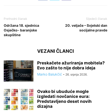
Prethodni članak
Sljedeći članak
Održana 18. sjednica
20. veljače – Svjetski dan
Osječko- baranjske
socijalne pravde
skupštine
VEZANI ČLANCI
Preskačete ažuriranja mobitela?
Evo zašto to nije dobra ideja
Marko Balukčić
-
26. srpnja 2026.
Ovako bi ubuduće mogle
izgledati novčanice eura:
Predstavljeno deset novih
dizajna