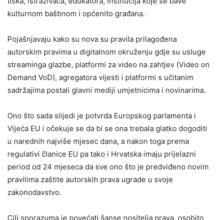
tiska, istraživača, edukatora, institucija koje se bave
kulturnom baštinom i općenito građana.
Pojašnjavaju kako su nova su pravila prilagođena
autorskim pravima u digitalnom okruženju gdje su usluge
streaminga glazbe, platformi za video na zahtjev (Video on
Demand VoD), agregatora vijesti i platformi s učitanim
sadržajima postali glavni mediji umjetnicima i novinarima.
Ono što sada slijedi je potvrda Europskog parlamenta i
Vijeća EU i očekuje se da bi se ona trebala glatko dogoditi
u narednih najviše mjesec dana, a nakon toga prema
regulativi članice EU pa tako i Hrvatska imaju prijelazni
period od 24 mjeseca da sve ono što je predviđeno novim
pravilima zaštite autorskih prava ugrade u svoje
zakonodavstvo.
Cilj sporazuma je povećati šanse nositelja prava, osobito