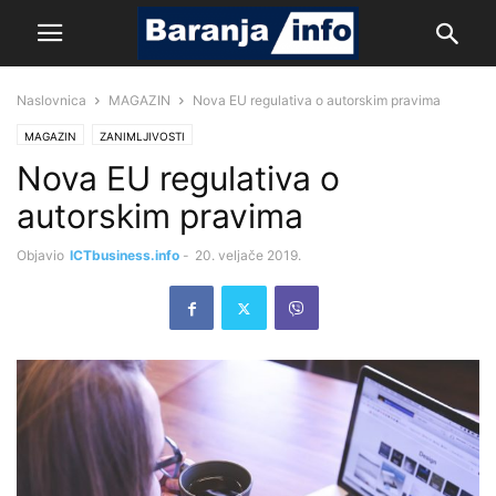
Naslovnica
MAGAZIN
Nova EU regulativa o autorskim pravima
MAGAZIN
ZANIMLJIVOSTI
Nova EU regulativa o
autorskim pravima
Objavio
ICTbusiness.info
-
20. veljače 2019.