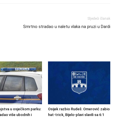
Sljedeći članak
Smrtno stradao u naletu vlaka na pruzi u Dardi
jstva u osječkom parku:
Osijek razbio Rudeš: Omerović zabio
dao više ubodnih i
hat-trick, Bijelo-plavi slavili sa 6:1