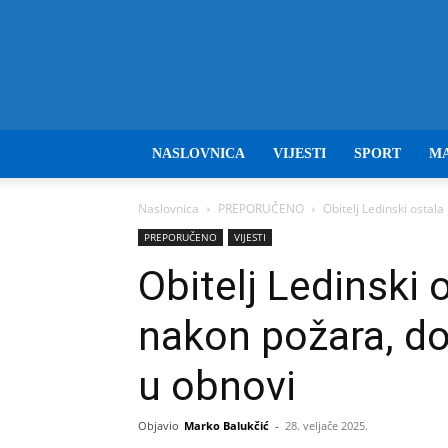
NASLOVNICA
VIJESTI
SPORT
M
Naslovnica
PREPORUČENO
Obitelj Ledinski osta
PREPORUČENO
VIJESTI
Obitelj Ledinski
nakon požara, d
u obnovi
Objavio
Marko Balukčić
-
28. veljače 2025.