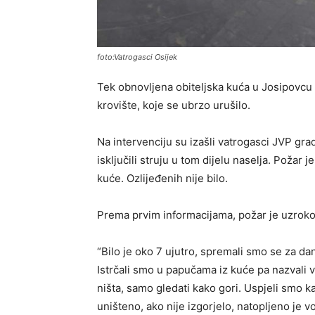
foto:Vatrogasci Osijek
Tek obnovljena obiteljska kuća u Josipovcu iz
krovište, koje se ubrzo urušilo.
Na intervenciju su izašli vatrogasci JVP gra
isključili struju u tom dijelu naselja. Požar 
kuće. Ozlijeđenih nije bilo.
Prema prvim informacijama, požar je uzroko
“Bilo je oko 7 ujutro, spremali smo se za dan
Istrčali smo u papučama iz kuće pa nazvali v
ništa, samo gledati kako gori. Uspjeli smo ka
uništeno, ako nije izgorjelo, natopljeno je 