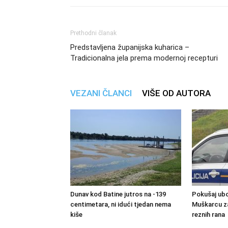
Prethodni članak
Predstavljena županijska kuharica –
Tradicionalna jela prema modernoj recepturi
VEZANI ČLANCI
VIŠE OD AUTORA
Dunav kod Batine jutros na -139
Pokušaj ubo
centimetara, ni idući tjedan nema
Muškarcu za
kiše
reznih rana