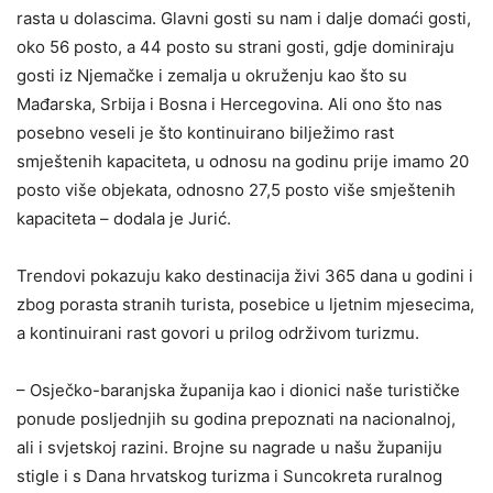
rasta u dolascima. Glavni gosti su nam i dalje domaći gosti,
oko 56 posto, a 44 posto su strani gosti, gdje dominiraju
gosti iz Njemačke i zemalja u okruženju kao što su
Mađarska, Srbija i Bosna i Hercegovina. Ali ono što nas
posebno veseli je što kontinuirano bilježimo rast
smještenih kapaciteta, u odnosu na godinu prije imamo 20
posto više objekata, odnosno 27,5 posto više smještenih
kapaciteta – dodala je Jurić.
Trendovi pokazuju kako destinacija živi 365 dana u godini i
zbog porasta stranih turista, posebice u ljetnim mjesecima,
a kontinuirani rast govori u prilog održivom turizmu.
– Osječko-baranjska županija kao i dionici naše turističke
ponude posljednjih su godina prepoznati na nacionalnoj,
ali i svjetskoj razini. Brojne su nagrade u našu županiju
stigle i s Dana hrvatskog turizma i Suncokreta ruralnog