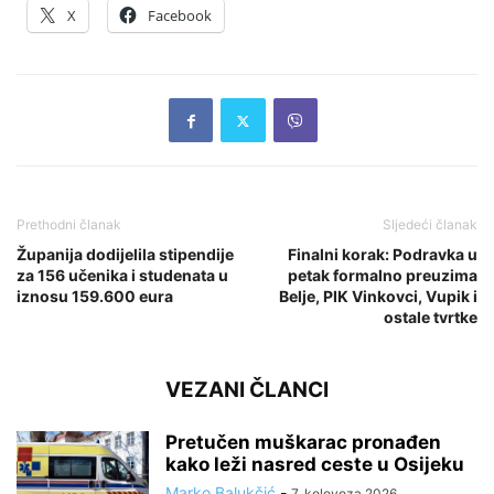
X
Facebook
Prethodni članak
Sljedeći članak
Županija dodijelila stipendije
Finalni korak: Podravka u
za 156 učenika i studenata u
petak formalno preuzima
iznosu 159.600 eura
Belje, PIK Vinkovci, Vupik i
ostale tvrtke
VEZANI ČLANCI
Pretučen muškarac pronađen
kako leži nasred ceste u Osijeku
Marko Balukčić
-
7. kolovoza 2026.