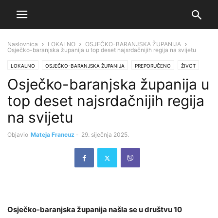
Naslovnica
LOKALNO
OSJEČKO-BARANJSKA ŽUPANIJA
Osječko-baranjska županija u top deset najsrdačnijih regija na svijetu
LOKALNO
OSJEČKO-BARANJSKA ŽUPANIJA
PREPORUČENO
ŽIVOT
Osječko-baranjska županija u
top deset najsrdačnijih regija
na svijetu
Objavio
Mateja Francuz
-
29. siječnja 2025.
Osječko-baranjska županija našla se u društvu 10