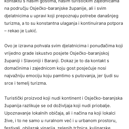
kontaktu s našim gostima, našim turističkim zajednicama
na području Osječko-baranjske županije, ali i svim
djelatnicima u upravi koji prepoznaju potrebe današnjeg
turizma, a to su konstantna ulaganja i kontinuirana potpora
– rekao je Lukić.
Ovo je izravna pohvala svim djelatnicima i ponuđačima koji
vrijedno grade iskustvo posjete Osječko-baranjskoj
županiji i Slavoniji i Baranji. Dokaz je to da kontakt s
domaćinima i zajednicom koju gost posjećuje nosi
najvažniju emociju koju pamtimo s putovanja, jer ljudi su
srce i temelj turizma.
Turistički proizvod koji nudi kontinent i Osječko-baranjska
županija razlikuje se od doživljaja koji nudi priobalje.
Upoznavanje lokalnih običaja, ali i načina na koji lokalci
žive, i to ne samo u ruralnom već i u urbanom prostoru,
festivali, obilazak vinarija, zelenih tržnica, kulinarske