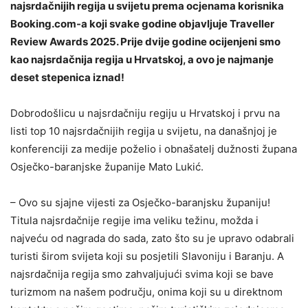
najsrdačnijih regija u svijetu prema ocjenama korisnika
Booking.com-a koji svake godine objavljuje Traveller
Review Awards 2025. Prije dvije godine ocijenjeni smo
kao najsrdačnija regija u Hrvatskoj, a ovo je najmanje
deset stepenica iznad!
Dobrodošlicu u najsrdačniju regiju u Hrvatskoj i prvu na
listi top 10 najsrdačnijih regija u svijetu, na današnjoj je
konferenciji za medije poželio i obnašatelj dužnosti župana
Osječko-baranjske županije Mato Lukić.
– Ovo su sjajne vijesti za Osječko-baranjsku županiju!
Titula najsrdačnije regije ima veliku težinu, možda i
najveću od nagrada do sada, zato što su je upravo odabrali
turisti širom svijeta koji su posjetili Slavoniju i Baranju. A
najsrdačnija regija smo zahvaljujući svima koji se bave
turizmom na našem području, onima koji su u direktnom