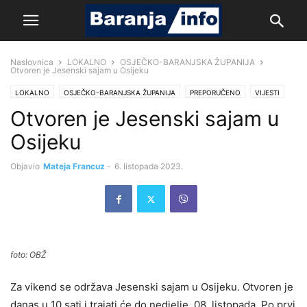
Naslovnica
LOKALNO
OSJEČKO-BARANJSKA ŽUPANIJA
Otvoren je Jesenski sajam u Osijeku
LOKALNO
OSJEČKO-BARANJSKA ŽUPANIJA
PREPORUČENO
VIJESTI
Otvoren je Jesenski sajam u
Osijeku
Objavio
Mateja Francuz
-
6. listopada 2023.
foto: OBŽ
Za vikend se održava Jesenski sajam u Osijeku. Otvoren je
danas u 10 sati i trajati će do nedjelje, 08. listopada. Po prvi