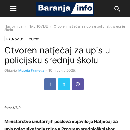
Naslovnica
NAJNOVIJE
Otvoren natječaj za upis u policijsku srednju
školu
NAJNOVIJE
VIJESTI
Otvoren natječaj za upis u
policijsku srednju školu
Objavio
Mateja Francuz
-
10. travnja 2025.
foto: MUP
Ministarstvo unutarnjih poslova objavilo je Natječaj za
upis polaznika/polaznica u Program srednjoškolskog