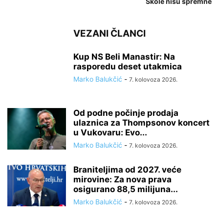
Škole nisu spremne
VEZANI ČLANCI
Kup NS Beli Manastir: Na
rasporedu deset utakmica
Marko Balukčić
-
7. kolovoza 2026.
Od podne počinje prodaja
ulaznica za Thompsonov koncert
u Vukovaru: Evo...
Marko Balukčić
-
7. kolovoza 2026.
Braniteljima od 2027. veće
mirovine: Za nova prava
osigurano 88,5 milijuna...
Marko Balukčić
-
7. kolovoza 2026.