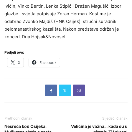
Ivičin, Vinko Bertin, Lenka Stipić i Dražen Magušić. Izbor
glazbe i svjetla potpisuje Zoran Herman. Kostime je
odabrao Zvonko Majdiš (HNK Osijek), stručni suradnik
belomanastirskog kazališta. Nakon predstave održan je
koncert Dua Hojsak&Novosel.
Podjeli ovo:
X
Facebook
Prethodni članak
Sljedeći članak
Nesreća kod Osijeka:
Veličina je važna… kada su u
Muškarac sletio s ceste,
pitanju TV ekrani