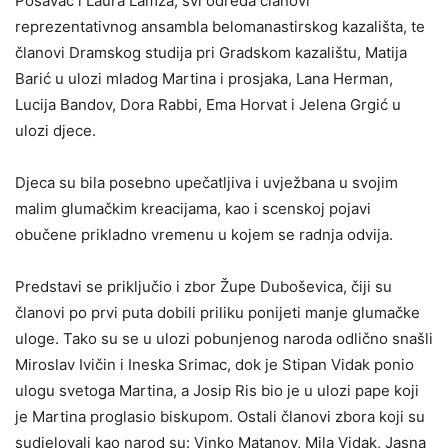
Posavac i Laura Lamza, svi odreda članovi
reprezentativnog ansambla belomanastirskog kazališta, te
članovi Dramskog studija pri Gradskom kazalištu, Matija
Barić u ulozi mladog Martina i prosjaka, Lana Herman,
Lucija Bandov, Dora Rabbi, Ema Horvat i Jelena Grgić u
ulozi djece.
Djeca su bila posebno upečatljiva i uvježbana u svojim
malim glumačkim kreacijama, kao i scenskoj pojavi
obučene prikladno vremenu u kojem se radnja odvija.
Predstavi se priključio i zbor Župe Duboševica, čiji su
članovi po prvi puta dobili priliku ponijeti manje glumačke
uloge. Tako su se u ulozi pobunjenog naroda odlično snašli
Miroslav Ivičin i Ineska Srimac, dok je Stipan Vidak ponio
ulogu svetoga Martina, a Josip Ris bio je u ulozi pape koji
je Martina proglasio biskupom. Ostali članovi zbora koji su
sudjelovali kao narod su: Vinko Matanov, Mila Vidak, Jasna