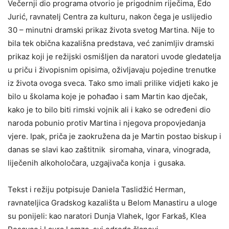
Večernji dio programa otvorio je prigodnim riječima, Edo
Jurić, ravnatelj Centra za kulturu, nakon čega je uslijedio
30 – minutni dramski prikaz života svetog Martina. Nije to
bila tek obična kazališna predstava, već zanimljiv dramski
prikaz koji je režijski osmišljen da naratori uvode gledatelja
u priču i živopisnim opisima, oživljavaju pojedine trenutke
iz života ovoga sveca. Tako smo imali prilike vidjeti kako je
bilo u školama koje je pohađao i sam Martin kao dječak,
kako je to bilo biti rimski vojnik ali i kako se određeni dio
naroda pobunio protiv Martina i njegova propovjedanja
vjere. Ipak, priča je zaokružena da je Martin postao biskup i
danas se slavi kao zaštitnik siromaha, vinara, vinograda,
liječenih alkoholočara, uzgajivača konja i gusaka.
Tekst i režiju potpisuje Daniela Taslidžić Herman,
ravnateljica Gradskog kazališta u Belom Manastiru a uloge
su ponijeli: kao naratori Dunja Vlahek, Igor Farkaš, Klea