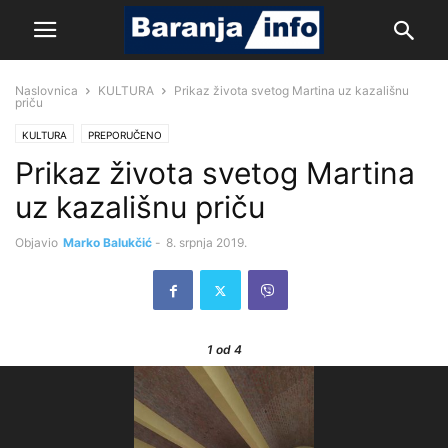
Naslovnica
KULTURA
Prikaz života svetog Martina uz kazališnu
priču
KULTURA
PREPORUČENO
Prikaz života svetog Martina
uz kazališnu priču
Objavio
Marko Balukčić
-
8. srpnja 2019.
1
od 4