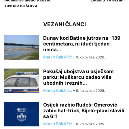
završio na krovu
VEZANI ČLANCI
Dunav kod Batine jutros na -139
centimetara, ni idući tjedan
nema...
Marko Balukčić
-
9. kolovoza 2026.
Pokušaj ubojstva u osječkom
parku: Muškarcu zadao više
ubodnih i reznih...
Marko Balukčić
-
9. kolovoza 2026.
Osijek razbio Rudeš: Omerović
zabio hat-trick, Bijelo-plavi slavili
sa 6:1
Marko Balukčić
-
8. kolovoza 2026.