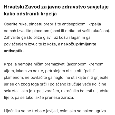
Hrvatski Zavod za javno zdravstvo savjetuje
kako odstraniti krpelja
Operite ruke, pincetu prebrišite antiseptikom i krpelja
odmah izvadite pincetom (sami ili netko od vaših ukućana).
Zahvalite ga što bliže glavi, uz kožu i laganim ga
povlačenjem izvucite iz kože, a na
kožu primijenite
antiseptik.
Krpelja nemojte ničim premazivati (alkoholom, kremom,
uljem, lakom za nokte, petrolejem ni sl.) niti “paliti”
plamenom, ne povlačite ga naglo, ne stiskajte niti gnječite,
jer se on zbog toga grči i pojačano izlučuje veće količine
sekreta i, ako je krpelj zaražen, uzročnika bolesti u ljudsko
tijelo, pa se tako lakše prenese zaraza.
Liječniku se ne trebate javljati, osim ako se nakon ugriza