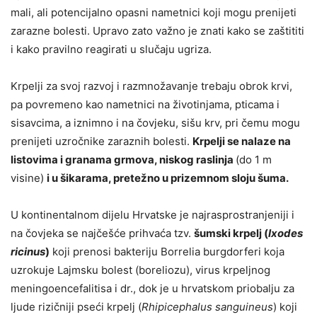
mali, ali potencijalno opasni nametnici koji mogu prenijeti
zarazne bolesti. Upravo zato važno je znati kako se zaštititi
i kako pravilno reagirati u slučaju ugriza.
Krpelji za svoj razvoj i razmnožavanje trebaju obrok krvi,
pa povremeno kao nametnici na životinjama, pticama i
sisavcima, a iznimno i na čovjeku, sišu krv, pri čemu mogu
prenijeti uzročnike zaraznih bolesti.
Krpelji se nalaze na
listovima i granama grmova, niskog raslinja
(do 1 m
visine)
i u šikarama, pretežno u prizemnom sloju šuma.
U kontinentalnom dijelu Hrvatske je najrasprostranjeniji i
na čovjeka se najčešće prihvaća tzv.
šumski krpelj (
Ixodes
ricinus
)
koji prenosi bakteriju Borrelia burgdorferi koja
uzrokuje Lajmsku bolest (boreliozu), virus krpeljnog
meningoencefalitisa i dr., dok je u hrvatskom priobalju za
ljude rizičniji pseći krpelj (
Rhipicephalus sanguineus
) koji