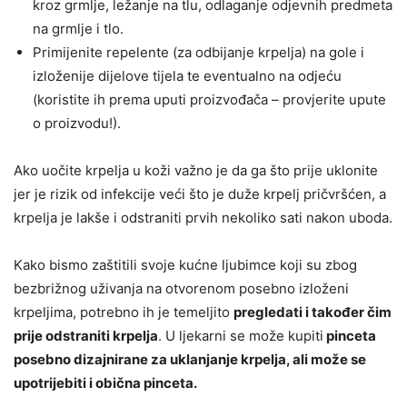
kroz grmlje, ležanje na tlu, odlaganje odjevnih predmeta
na grmlje i tlo.
Primijenite repelente (za odbijanje krpelja) na gole i
izloženije dijelove tijela te eventualno na odjeću
(koristite ih prema uputi proizvođača – provjerite upute
o proizvodu!).
Ako uočite krpelja u koži važno je da ga što prije uklonite
jer je rizik od infekcije veći što je duže krpelj pričvršćen, a
krpelja je lakše i odstraniti prvih nekoliko sati nakon uboda.
Kako bismo zaštitili svoje kućne ljubimce koji su zbog
bezbrižnog uživanja na otvorenom posebno izloženi
krpeljima, potrebno ih je temeljito
pregledati i također čim
prije odstraniti krpelja
. U ljekarni se može kupiti
pinceta
posebno dizajnirane za uklanjanje krpelja, ali može se
upotrijebiti i obična pinceta.