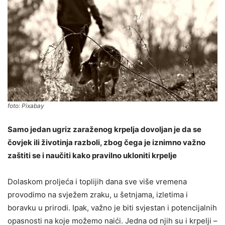
foto: Pixabay
Samo jedan ugriz zaraženog krpelja dovoljan je da se
čovjek ili životinja razboli, zbog čega je iznimno važno
zaštiti se i naučiti kako pravilno ukloniti krpelje
Dolaskom proljeća i toplijih dana sve više vremena
provodimo na svježem zraku, u šetnjama, izletima i
boravku u prirodi. Ipak, važno je biti svjestan i potencijalnih
opasnosti na koje možemo naići. Jedna od njih su i krpelji –