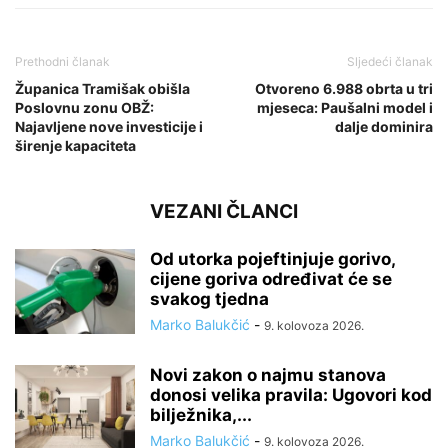
Prethodni članak
Sljedeći članak
Županica Tramišak obišla
Otvoreno 6.988 obrta u tri
Poslovnu zonu OBŽ:
mjeseca: Paušalni model i
Najavljene nove investicije i
dalje dominira
širenje kapaciteta
VEZANI ČLANCI
Od utorka pojeftinjuje gorivo,
cijene goriva određivat će se
svakog tjedna
Marko Balukčić
-
9. kolovoza 2026.
Novi zakon o najmu stanova
donosi velika pravila: Ugovori kod
bilježnika,...
Marko Balukčić
-
9. kolovoza 2026.