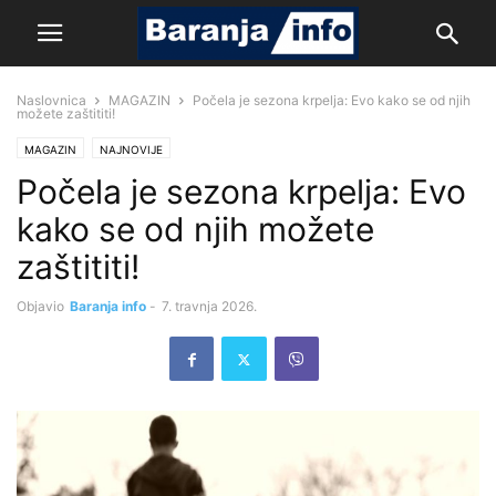
Naslovnica
MAGAZIN
Počela je sezona krpelja: Evo kako se od njih
možete zaštititi!
MAGAZIN
NAJNOVIJE
Počela je sezona krpelja: Evo
kako se od njih možete
zaštititi!
Objavio
Baranja info
-
7. travnja 2026.