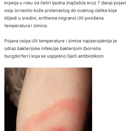
krpelja u roku od četiri tjedna (najčešće kroz 7 dana) pojavi
osip (crvenilo kože prstenastog do ovalnog oblika koje
blijedi u sredini, erithema migrans) i/ili povišena
temperatura i zimica.
Pojava osipa i/ili temperature i zimice najvjerojatnije je
odraz bakterijske infekcije bakterijom (borrelia
burgdorferi) koja se uspješno liječi antibiotikom.