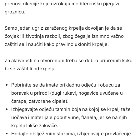
prenosi rikecije koje uzrokuju mediteransku pjegavu
groznicu.
Samo jedan ugriz zaraženog krpelja dovoljan je da se
čovjek ili životinja razboli, zbog čega je iznimno važno
zaštiti se i naučiti kako pravilno ukloniti krpelje.
Za aktivnosti na otvorenom treba se dobro pripremiti kako
bi se zaštitili od krpelja.
Pobrinite se da imate prikladnu odjeću i obuću za
boravak u prirodi (dugi rukavi, nogavice uvučene u
čarape, zatvorene cipele).
Izbjegavajte odjeću tamnih boja na kojoj se krpelj teže
uočava i materijale poput vune, flanela, jer se na njih
krpelji lakše zakvače.
Hodajte obilježenim stazama, izbjegavajte provlačenje