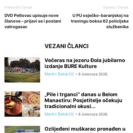
Prethodni članak
Sljedeći članak
DVD Petlovac upisuje nove
U PU osječko-baranjskoj na
članove – prijavi se i postani
treningu boksa 62 policijska
vatrogasac
službenika
VEZANI ČLANCI
Večeras na jezeru Đola jubilarno
izdanje BURE Kulture
Marko Balukčić
-
8. kolovoza 2026.
„Pile i trganci“ danas u Belom
Manastiru: Posjetitelje očekuju
tradicionalni okusi...
Marko Balukčić
-
8. kolovoza 2026.
Ozlijeđeni muškarac pronađen u