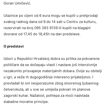
Goran Umičević.
Ulaznice po cijeni od 6 eura mogu se kupiti u pretprodaji
svakog radnog dana od 9 do 14 sati u Centru za kulturu,
rezervirati na broj 095 383 9139 ili kupiti na blagajni
dvorane od 17,45 do 18,45h na dan predstave.
O predstavi
Izbori u Republici Hrvatskoj dobra su prilika za pokvarene
političare da se dočepaju vlasti i nastave još intenzivnije
nezakonito prisvajanje materijalnih dobara. Dvije su obitelji
u igri, a veže ih dugogodišnje interesno prijateljstvo. I
prevladali bi oni nesporazume zbog stvorenog ljubavnog
četverokuta, ali u sve se umiješa pokvari im planove
zagorski kuhar. Nažalost, pohlepa za moći nadvlada
slabašne moralne principe.