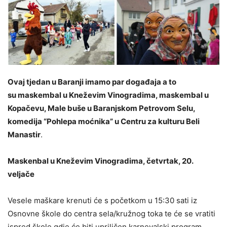
Ovaj tjedan u Baranji imamo par događaja a to
su maskembal u Kneževim Vinogradima, maskembal u
Kopačevu, Male buše u Baranjskom Petrovom Selu,
komedija “Pohlepa moćnika” u Centru za kulturu Beli
Manastir
.
Maskenbal u Kneževim Vinogradima, četvrtak, 20.
veljače
Vesele maškare krenuti će s početkom u 15:30 sati iz
Osnovne škole do centra sela/kružnog toka te će se vratiti
ispred škole gdje će biti upriličen karnevalski program