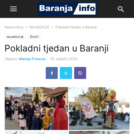
Naslovnica
NAJNOVIJE
Pokladni tjedan u Baranji
NAJNOVIJE
ŽIVOT
Pokladni tjedan u Baranji
Objavio
Mateja Francuz
-
19. veljače 2025.