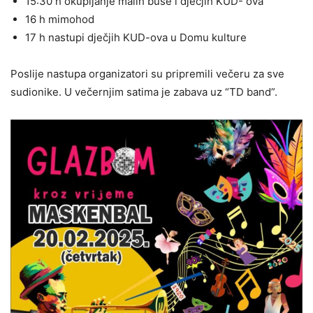
15:30 h okupljanje malih buše i dječjih KUD- ova
16 h mimohod
17 h nastupi dječjih KUD-ova u Domu kulture
Poslije nastupa organizatori su pripremili večeru za sve
sudionike. U večernjim satima je zabava uz “TD band”.