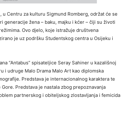
ti, u Centru za kulturu Sigmund Romberg, održat će se
i generacije žena – baku, majku i kćer – čiji su životi
 režimima. Ovo djelo, koje istražuje društvena
zirano je uz podršku Studentskog centra u Osijeku i
ana “Antabus” spisateljice Seray Sahiner u kazališnoj
uru i udruge Malo Drama Malo Art kao diplomska
imografije. Predstava je internacionalnog karaktera te
rne Gore. Predstava je nastala zbog prepoznavanja
blem partnerskog i obiteljskog zlostavljanja i femicida