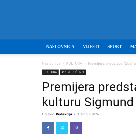
NASLOVNICA
VIJESTI
SPORT
M
Naslovnica
KULTURA
Premijera predstave “Živa” 
KULTURA
PREPORUČENO
Premijera predst
kulturu Sigmun
Objavio
Redakcija
-
3. srpnja 2024.