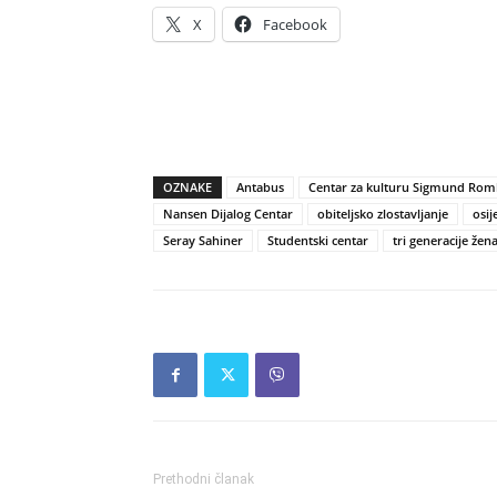
X
Facebook
OZNAKE
Antabus
Centar za kulturu Sigmund Rom
Nansen Dijalog Centar
obiteljsko zlostavljanje
osij
Seray Sahiner
Studentski centar
tri generacije žen
Prethodni članak