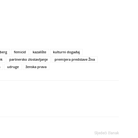
berg
femicid
kazalište
kulturni događaj
ek
partnersko zlostavljanje
premijera predstave Živa
a
udruge
ženska prava
Sljedeći članak