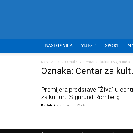
NASLOVNICA
VIJESTI
SPORT
M
Naslovnica
Oznake
Centar za kulturu Sigmund R
Oznaka: Centar za kul
Premijera predstave “Živa” u cent
za kulturu Sigmund Romberg
Redakcija
-
3. srpnja 2024.