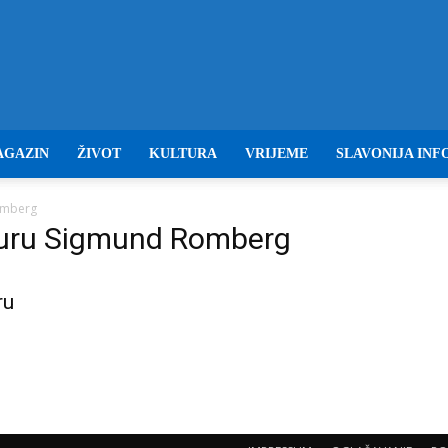
Baranja
AGAZIN
ŽIVOT
KULTURA
VRIJEME
SLAVONIJA INF
omberg
turu Sigmund Romberg
info
ru