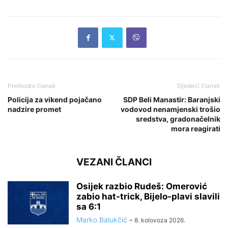
Prethodni članak
Sljedeći članak
Policija za vikend pojačano
SDP Beli Manastir: Baranjski
nadzire promet
vodovod nenamjenski trošio
sredstva, gradonačelnik
mora reagirati
VEZANI ČLANCI
Osijek razbio Rudeš: Omerović
zabio hat-trick, Bijelo-plavi slavili
sa 6:1
Marko Balukčić
-
8. kolovoza 2026.