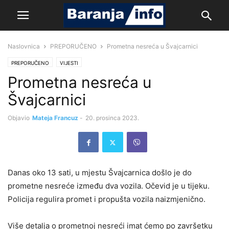
Naslovnica
PREPORUČENO
Prometna nesreća u Švajcarnici
PREPORUČENO
VIJESTI
Prometna nesreća u
Švajcarnici
Objavio
Mateja Francuz
-
20. prosinca 2023.
Danas oko 13 sati, u mjestu Švajcarnica došlo je do
prometne nesreće između dva vozila. Očevid je u tijeku.
Policija regulira promet i propušta vozila naizmjenično.
Više detalja o prometnoj nesreći imat ćemo po završetku