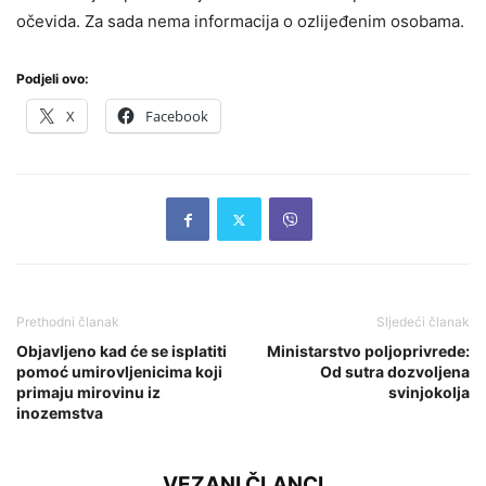
očevida. Za sada nema informacija o ozlijeđenim osobama.
Podjeli ovo:
X
Facebook
Prethodni članak
Sljedeći članak
Objavljeno kad će se isplatiti
Ministarstvo poljoprivrede:
pomoć umirovljenicima koji
Od sutra dozvoljena
primaju mirovinu iz
svinjokolja
inozemstva
VEZANI ČLANCI