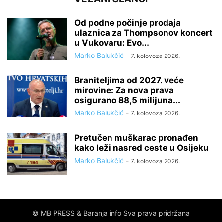
Od podne počinje prodaja
ulaznica za Thompsonov koncert
u Vukovaru: Evo...
Marko Balukčić
-
7. kolovoza 2026.
Braniteljima od 2027. veće
mirovine: Za nova prava
osigurano 88,5 milijuna...
Marko Balukčić
-
7. kolovoza 2026.
Pretučen muškarac pronađen
kako leži nasred ceste u Osijeku
Marko Balukčić
-
7. kolovoza 2026.
© MB PRESS & Baranja info Sva prava pridržana