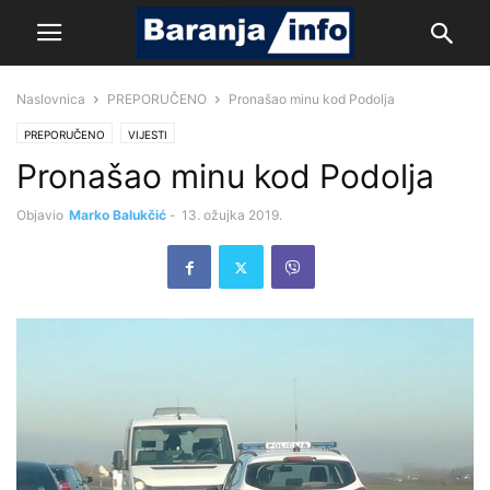
Naslovnica
PREPORUČENO
Pronašao minu kod Podolja
PREPORUČENO
VIJESTI
Pronašao minu kod Podolja
Objavio
Marko Balukčić
-
13. ožujka 2019.