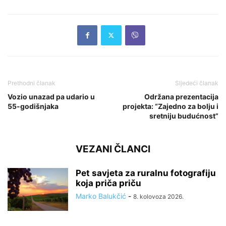
Prethodni članak
Sljedeći članak
Vozio unazad pa udario u
Održana prezentacija
55-godišnjaka
projekta: “Zajedno za bolju i
sretniju budućnost”
VEZANI ČLANCI
Pet savjeta za ruralnu fotografiju
koja priča priču
Marko Balukčić
-
8. kolovoza 2026.