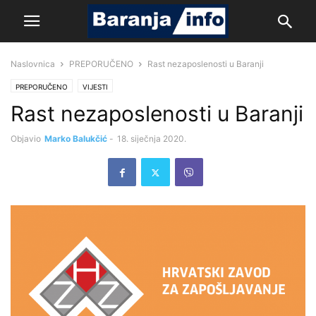
Naslovnica
PREPORUČENO
Rast nezaposlenosti u Baranji
PREPORUČENO
VIJESTI
Rast nezaposlenosti u Baranji
Objavio
Marko Balukčić
-
18. siječnja 2020.