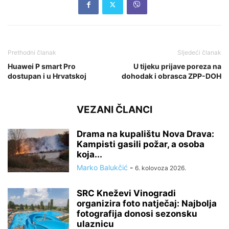
Prethodni članak
Sljedeći članak
Huawei P smart Pro
U tijeku prijave poreza na
dostupan i u Hrvatskoj
dohodak i obrasca ZPP-DOH
VEZANI ČLANCI
Drama na kupalištu Nova Drava:
Kampisti gasili požar, a osoba
koja...
Marko Balukčić
-
6. kolovoza 2026.
SRC Kneževi Vinogradi
organizira foto natječaj: Najbolja
fotografija donosi sezonsku
ulaznicu