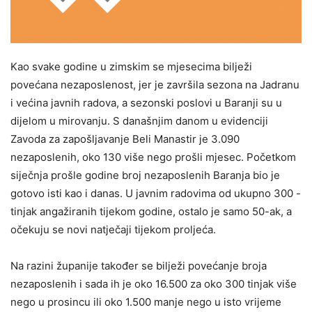
Kao svake godine u zimskim se mjesecima bilježi
povećana nezaposlenost, jer je završila sezona na Jadranu
i većina javnih radova, a sezonski poslovi u Baranji su u
dijelom u mirovanju. S današnjim danom u evidenciji
Zavoda za zapošljavanje Beli Manastir je 3.090
nezaposlenih, oko 130 više nego prošli mjesec. Početkom
siječnja prošle godine broj nezaposlenih Baranja bio je
gotovo isti kao i danas. U javnim radovima od ukupno 300 -
tinjak angažiranih tijekom godine, ostalo je samo 50-ak, a
očekuju se novi natječaji tijekom proljeća.
Na razini županije također se bilježi povećanje broja
nezaposlenih i sada ih je oko 16.500 za oko 300 tinjak više
nego u prosincu ili oko 1.500 manje nego u isto vrijeme